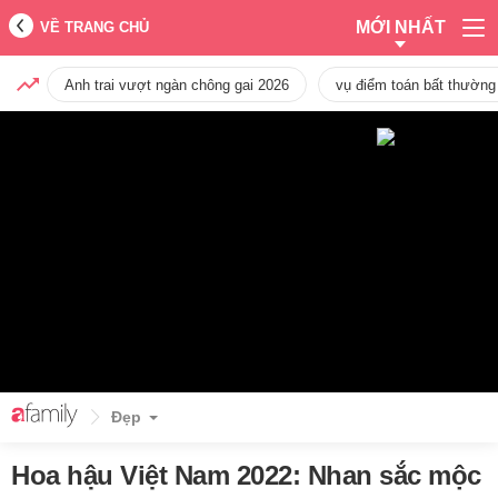
MỚI NHẤT
VỀ TRANG CHỦ
Anh trai vượt ngàn chông gai 2026
vụ điểm toán bất thường
Đẹp
Hoa hậu Việt Nam 2022: Nhan sắc mộc