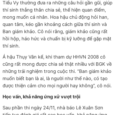
Tiểu Vy thường đưa ra những câu hỏi gần gũi, giúp
thí sinh thẳng thắn chia sẻ, thể hiện quan điểm,
mong muốn cá nhân. Hoa hậu chủ động hỏi han,
quan tâm, kéo gần khoảng cách giữa thí sinh và
Ban giám khảo. Cô nói rằng, giám khảo cũng rất
hồi hộp, háo hức và chuẩn bị kỹ lưỡng để gặp mặt
thí sinh.
Á hậu Thụy Vân kể, khi tham dự HHVN 2008 cô
cũng rất mong được chia sẻ thật nhiều với BGK về
những trải nghiệm trong cuộc thi. “Ban giám khảo
muốn biết bạn là ai, là người như thế nào, có tạo
được thiện cảm cho mọi người hay không”, cô nói.
Học vấn, khả năng ứng xử vượt trội
Sau phần thi ngày 24/11, nhà báo Lê Xuân Sơn
tiếp tục đánh giá rất cao học vấn, khả năng ứng