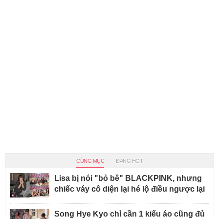
CÙNG MỤC
ĐANG HOT
Lisa bị nói "bỏ bê" BLACKPINK, nhưng
chiếc váy cô diện lại hé lộ điều ngược lại
Song Hye Kyo chỉ cần 1 kiểu áo cũng đủ