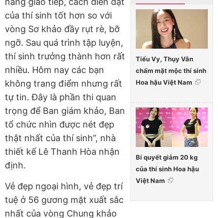
năng giao tiếp, cách diễn đạt
của thí sinh tốt hơn so với
vòng Sơ khảo đầy rụt rè, bỡ
ngỡ. Sau quá trình tập luyện,
thí sinh trưởng thành hơn rất
Tiểu Vy, Thụy Vân
nhiều. Hôm nay các bạn
chấm mặt mộc thí sinh
Hoa hậu Việt Nam
không trang điểm nhưng rất
tự tin. Đây là phần thi quan
trọng để Ban giám khảo, Ban
tổ chức nhìn được nét đẹp
thật nhất của thí sinh”, nhà
thiết kế Lê Thanh Hòa nhận
Bí quyết giảm 20 kg
định.
của thí sinh Hoa hậu
Việt Nam
Vẻ đẹp ngoại hình, vẻ đẹp trí
tuệ ở 56 gương mặt xuất sắc
nhất của vòng Chung khảo