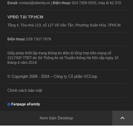
Email:
contact@afamily.vn |
Điện thoại:
024 7309 5555, máy lẻ 62.370
VPĐD TẠI TP.HCM
Tầng 4, Tòa nhà 123, số 127 Võ Văn Tần, Phường Xuân Hòa, TPHCM
Điện thoại:
028 7307 7979
Giấy phép thiết lập trang thông tin điện tử tổng hợp trên mạng số
2217/GP-TTĐT do Sở Thông tin và Truyền thông Hà Nội cấp ngày 10
tháng 4 năm 2019
© Copyright 2008 - 2024 – Công ty Cổ phần VCCorp
Chính sách bảo mật
Fanpage aFamily
Xem bản Desktop