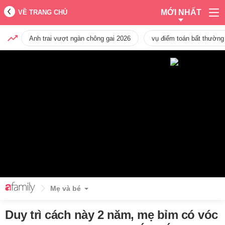
MỚI NHẤT
VỀ TRANG CHỦ
Anh trai vượt ngàn chông gai 2026
vụ điểm toán bất thường
Mẹ và bé
Duy trì cách này 2 năm, mẹ bỉm có vóc