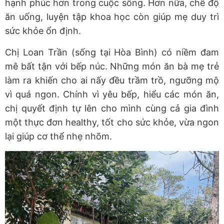
hạnh phúc hơn trong cuộc sống. Hơn nữa, chế độ
ăn uống, luyện tập khoa học còn giúp mẹ duy trì
sức khỏe ổn định.
Chị Loan Trần (sống tại Hòa Bình) có niềm đam
mê bất tận với bếp núc. Những món ăn bà mẹ trẻ
làm ra khiến cho ai nấy đều trầm trồ, ngưỡng mộ
vì quá ngon. Chính vì yêu bếp, hiểu các món ăn,
chị quyết định tự lên cho mình cùng cả gia đình
một thực đơn healthy, tốt cho sức khỏe, vừa ngon
lại giúp cơ thể nhẹ nhõm.