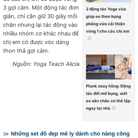
3 gợi cảm. Một động tác đơn
2 động tác Yoga vừa
giản, chỉ cần giữ 30 giây mỗi
giúp eo thon bụng
phẳng vừa cải thiện
chân nhưng lại tác động vào
vòng 1 cho các chị em
nhiều nhóm cơ khác nhau để
chị em có được vóc dáng
thon thả gợi cảm.
Nguồn: Yoga Teach Alicia
Plank xoay hông: Động
tác đốt mỡ bụng, siết
eo săn chắc có thể tập
ngay tại nhà
Những set đồ đẹp mê ly dành cho nàng công