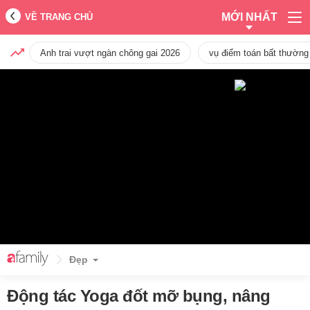
MỚI NHẤT
VỀ TRANG CHỦ
Anh trai vượt ngàn chông gai 2026
vụ điểm toán bất thường
Đẹp
Động tác Yoga đốt mỡ bụng, nâng