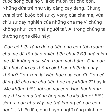
cuộc sống của họ vì lí do muốn tốt cho con.
Những đứa trẻ như vậy càng cay đắng. Chúng
vừa bị trói buộc bởi sự kỳ vọng của cha mẹ, vừa
chịu sự đay nghiến của những cha mẹ vì chúng
không như "con nhà người ta". Ai trong chúng ta
thường nghe điều này:
"Con có biết rằng để có tiền cho con tới trường,
cha mẹ đã tốn bao nhiêu tiền chưa? Đồ nhà mình
mẹ đã không mua sắm trong vài tháng. Cha con
đã phải tăng ca không biết bao nhiêu lần hay
không? Con xem lại việc học của con đi. Con có
đáng để cha mẹ cho tiền học hay không?" h
ay là
"Mẹ không biết nói sao với con. Học hành như
vậy thì sao mà thành ông này bà kia được? Biết
sinh ra con như vậy mẹ thà không có con còn
hơn"
... Nhiều lần, phụ huynh nghĩ rằng mình nói