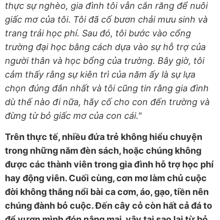
thực sự nghèo, gia đình tôi vẫn cắn răng để nuôi
giấc mơ của tôi. Tôi đã cố bươn chải mưu sinh và
trang trải học phí. Sau đó, tôi bước vào cổng
trường đại học bằng cách dựa vào sự hỗ trợ của
người thân và học bổng của trường. Bây giờ, tôi
cảm thấy rằng sự kiên trì của năm ấy là sự lựa
chọn đúng đắn nhất và tôi cũng tin rằng gia đình
dù thế nào đi nữa, hãy cố cho con đến trường và
đừng từ bỏ giấc mơ của con cái."
Trên thực tế, nhiều đứa trẻ không hiểu chuyện
trong những năm đèn sách, hoặc chúng không
được các thành viên trong gia đình hỗ trợ học phí
hay động viên. Cuối cùng, cơn mơ làm chủ cuộc
đời không thắng nổi bài ca cơm, áo, gạo, tiền nên
chúng đành bỏ cuộc. Đến cây cỏ còn hất cả đá to
để vươn mình đón nắng mai, vậy tại sao lại từ bỏ