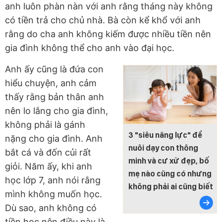
anh luôn phàn nàn với anh rằng tháng này không
có tiền trả cho chủ nhà. Bà còn kể khổ với anh
rằng do cha anh không kiếm được nhiều tiền nên
gia đình không thể cho anh vào đại học.
Anh ấy cũng là đứa con
hiểu chuyện, anh cảm
thấy rằng bản thân anh
nên lo lắng cho gia đình,
không phải là gánh
3 "siêu năng lực" để
nặng cho gia đình. Anh
nuôi dạy con thông
bắt cá và đốn củi rất
minh và cư xử đẹp, bố
giỏi. Năm ấy, khi anh
mẹ nào cũng có nhưng
học lớp 7, anh nói rằng
không phải ai cũng biết
mình không muốn học.
Dù sao, anh không có
tiền học nên điều này là