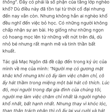
thông
". Đây có phải là số phận của tầng lớp nghèo
khổ? Dù điều này đã tồn tại từ thời cổ đại nhưng
đến nay vẫn còn. Nhưng không hẳn ai nghèo khổ
đều nghĩ đến việc bỏ học. Có những người không
chấp nhận sự an bài. Họ giống như những ngọn
cỏ hoang mọc lên từ những vết nứt trên đá, dù
nhỏ bé nhưng rất mạnh mẽ và tinh thần bất
khuất.
Tác giả Mạc Ngôn đã đề cập đến trong ký ức của
mình về mẹ của mình:
"Người mẹ có gương mặt
khắc khổ nhưng khi cô ấy làm việc chăm chỉ, cô
ấy hát thầm trong miệng một bài hát cô thích. Lúc
đó, mọi người trong đại gia đình của chúng tôi,
người mẹ làm việc chăm chỉ nhất là người nghèo
khổ nhất, bất hạnh nhất. Nhưng thay vì khóc lóc,
than thân trách phận thì cô ấy lại vui cười và hát