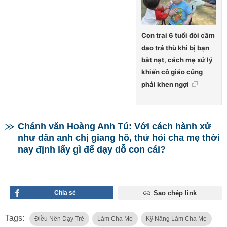
Con trai 6 tuổi đòi cầm
dao trả thù khi bị bạn
bắt nạt, cách mẹ xử lý
khiến cô giáo cũng
phải khen ngợi
Chánh văn Hoàng Anh Tú: Với cách hành xử
như dân anh chị giang hồ, thử hỏi cha mẹ thời
nay định lấy gì để dạy dỗ con cái?
Chia sẻ
Sao chép link
Tags:
Điều Nên Dạy Trẻ
Làm Cha Me
Kỹ Năng Làm Cha Mẹ