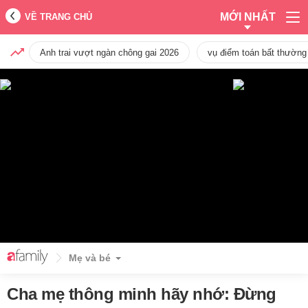
MỚI NHẤT
VỀ TRANG CHỦ
Anh trai vượt ngàn chông gai 2026
vụ điểm toán bất thường
Mẹ và bé
Cha mẹ thông minh hãy nhớ: Đừng