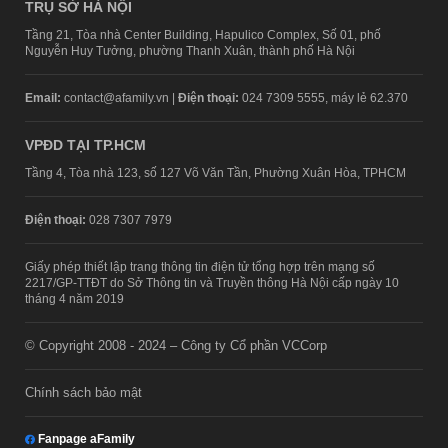
TRỤ SỞ HÀ NỘI
Tầng 21, Tòa nhà Center Building, Hapulico Complex, Số 01, phố
Nguyễn Huy Tưởng, phường Thanh Xuân, thành phố Hà Nội
Email:
contact@afamily.vn |
Điện thoại:
024 7309 5555, máy lẻ 62.370
VPĐD TẠI TP.HCM
Tầng 4, Tòa nhà 123, số 127 Võ Văn Tần, Phường Xuân Hòa, TPHCM
Điện thoại:
028 7307 7979
Giấy phép thiết lập trang thông tin điện tử tổng hợp trên mạng số
2217/GP-TTĐT do Sở Thông tin và Truyền thông Hà Nội cấp ngày 10
tháng 4 năm 2019
© Copyright 2008 - 2024 – Công ty Cổ phần VCCorp
Chính sách bảo mật
Fanpage aFamily