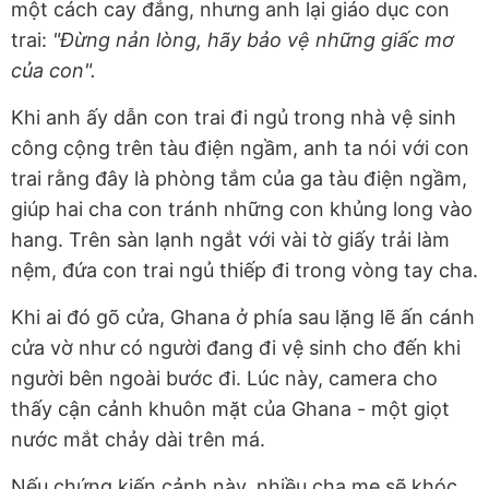
một cách cay đắng, nhưng anh lại giáo dục con
trai:
"Đừng nản lòng, hãy bảo vệ những giấc mơ
của con".
Khi anh ấy dẫn con trai đi ngủ trong nhà vệ sinh
công cộng trên tàu điện ngầm, anh ta nói với con
trai rằng đây là phòng tắm của ga tàu điện ngầm,
giúp hai cha con tránh những con khủng long vào
hang. Trên sàn lạnh ngắt với vài tờ giấy trải làm
nệm, đứa con trai ngủ thiếp đi trong vòng tay cha.
Khi ai đó gõ cửa, Ghana ở phía sau lặng lẽ ấn cánh
cửa vờ như có người đang đi vệ sinh cho đến khi
người bên ngoài bước đi. Lúc này, camera cho
thấy cận cảnh khuôn mặt của Ghana - một giọt
nước mắt chảy dài trên má.
Nếu chứng kiến cảnh này, nhiều cha mẹ sẽ khóc.