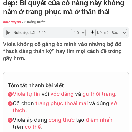
đẹp: Bí quyết của cô nàng này không
nằm ở trang phục mà ở thần thái
như quỳnh
2 tháng trước
Nghe đọc bài
2:49
Viola không cố gắng ép mình vào những bộ đồ
“hack dáng thần kỳ” hay tìm mọi cách để trông
gầy hơn.
Tóm tắt nhanh bài viết
Viola
tự tin
với
vóc dáng
và
gu thời trang
.
Cô chọn
trang phục
thoải mái
và đúng
sở
thích
.
Viola áp dụng
công thức
tạo
điểm nhấn
trên
cơ thể
.