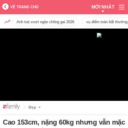
MỚI NHẤT
VỀ TRANG CHỦ
Anh trai vượt ngàn chông gai 2026
vụ điểm toán bất thường
Đẹp
Cao 153cm, nặng 60kg nhưng vẫn mặc