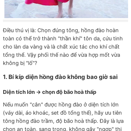
Điều thú vị là: Chọn đúng tông, hồng đào hoàn
toàn có thể trở thành "thần khí" tôn da, cứu tinh
cho làn da vàng và là chất xúc tác cho khí chất
tổng thể. Vậy phối thế nào để vừa hợp mốt vừa
không bị "lố"?
1. Bí kíp diện hồng đào không bao giờ sai
Diện tích lớn → chọn độ bão hoà thấp
Nếu muốn "cân" được hồng đào ở diện tích lớn
(váy dài, áo khoác, set đồ tổng thể), hãy ưu tiên
tông hồng đào trầm, độ bão hoà thấp. Đây là lựa
chọn an toàn, sang trọng, không gây "ngợp" thị