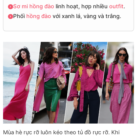
Sơ mi
hồng đào
linh hoạt, hợp nhiều
outfit
.
Phối
hồng đào
với xanh lá, vàng và trắng.
Mùa hè rực rỡ luôn kéo theo tủ đồ rực rỡ. Khi