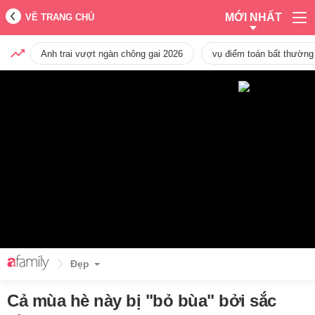
MỚI NHẤT
VỀ TRANG CHỦ
Anh trai vượt ngàn chông gai 2026
vụ điểm toán bất thường
Đẹp
Cả mùa hè này bị "bỏ bùa" bởi sắc