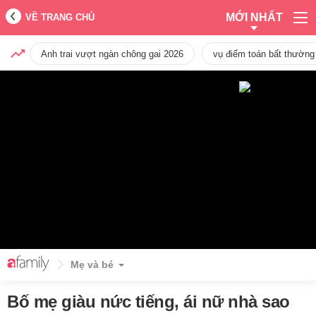
MỚI NHẤT
VỀ TRANG CHỦ
Anh trai vượt ngàn chông gai 2026
vụ điểm toán bất thường
Mẹ và bé
Bố mẹ giàu nức tiếng, ái nữ nhà sao