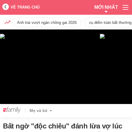
MỚI NHẤT
VỀ TRANG CHỦ
Anh trai vượt ngàn chông gai 2026
vụ điểm toán bất thường
Mẹ và bé
Bất ngờ "độc chiêu" đánh lừa vợ lúc