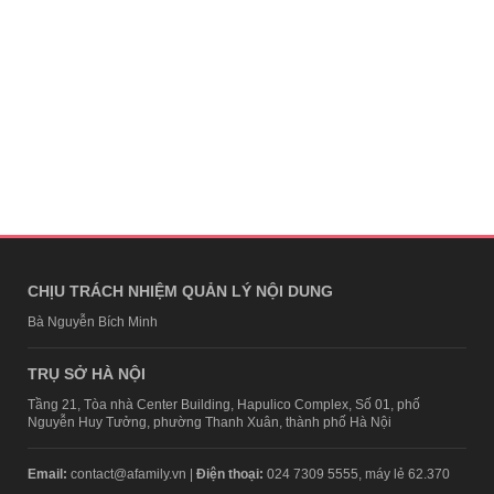
CHỊU TRÁCH NHIỆM QUẢN LÝ NỘI DUNG
Bà Nguyễn Bích Minh
TRỤ SỞ HÀ NỘI
Tầng 21, Tòa nhà Center Building, Hapulico Complex, Số 01, phố
Nguyễn Huy Tưởng, phường Thanh Xuân, thành phố Hà Nội
Email:
contact@afamily.vn |
Điện thoại:
024 7309 5555, máy lẻ 62.370