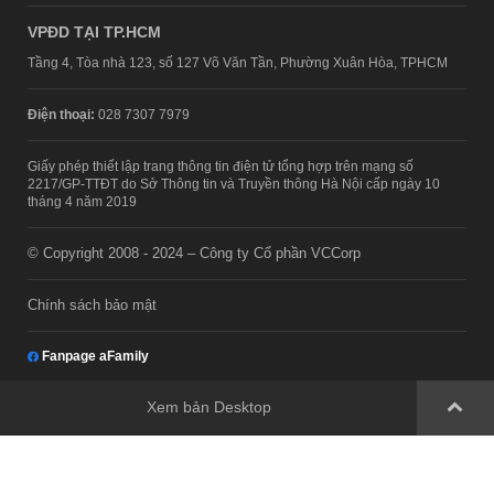
VPĐD TẠI TP.HCM
Tầng 4, Tòa nhà 123, số 127 Võ Văn Tần, Phường Xuân Hòa, TPHCM
Điện thoại:
028 7307 7979
Giấy phép thiết lập trang thông tin điện tử tổng hợp trên mạng số
2217/GP-TTĐT do Sở Thông tin và Truyền thông Hà Nội cấp ngày 10
tháng 4 năm 2019
© Copyright 2008 - 2024 – Công ty Cổ phần VCCorp
Chính sách bảo mật
Fanpage aFamily
Xem bản Desktop