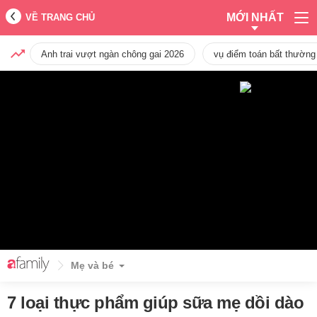
MỚI NHẤT
VỀ TRANG CHỦ
Anh trai vượt ngàn chông gai 2026
vụ điểm toán bất thường
Mẹ và bé
7 loại thực phẩm giúp sữa mẹ dồi dào