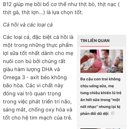
B12 giúp mẹ bồi bổ cơ thể như thịt bò, thịt nạc (
thịt gà, thịt lợn…) là lựa chọn tốt.
Cá hồi và các loại cá
Các loại cá, đặc biệt cá hồi là
TIN LIÊN QUAN
một trong những thực phẩm
lợi sữa tốt nhất dành cho mẹ
nuôi con bú bởi chúng rất
giàu hàm lượng DHA và
Omega 3 - axit béo không
Ba cậu con trai không
bão hòa. Các vi chất này
chịu uống sữa, mẹ
tung chiêu khiến lũ trẻ
đóng vai trò quan trọng
ăn hết sữa trong "một
trong việc phát triển trí não,
nốt nhạc" nhưng lại bị
sáng mắt, chống oxy hóa và
phản đối dữ dội
tốt cho hệ tim mạch của trẻ.