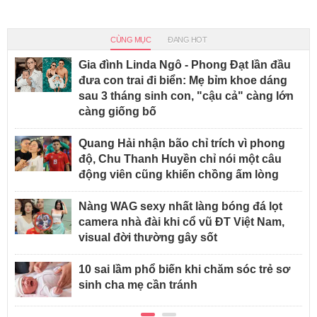
CÙNG MỤC
ĐANG HOT
Gia đình Linda Ngô - Phong Đạt lần đầu
đưa con trai đi biển: Mẹ bỉm khoe dáng
sau 3 tháng sinh con, "cậu cả" càng lớn
càng giống bố
Quang Hải nhận bão chỉ trích vì phong
độ, Chu Thanh Huyền chỉ nói một câu
động viên cũng khiến chồng ấm lòng
Nàng WAG sexy nhất làng bóng đá lọt
camera nhà đài khi cổ vũ ĐT Việt Nam,
visual đời thường gây sốt
10 sai lầm phổ biến khi chăm sóc trẻ sơ
sinh cha mẹ cần tránh