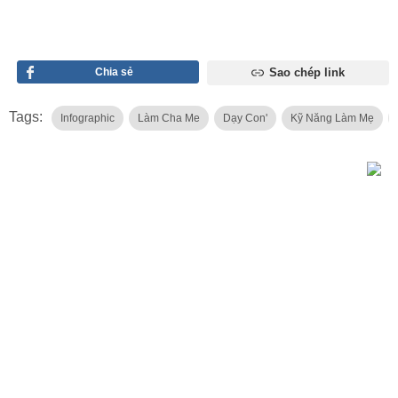
Chia sẻ
Sao chép link
Tags:
Infographic
Làm Cha Me
Dạy Con'
Kỹ Năng Làm Mẹ