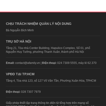
CHỊU TRÁCH NHIỆM QUẢN LÝ NỘI DUNG
Bà Nguyễn Bích Minh
TRỤ SỞ HÀ NỘI
Tầng 21, Tòa nhà Center Building, Hapulico Complex, Số 01, phố
Nguyễn Huy Tưởng, phường Thanh Xuân, thành phố Hà Nội
Email:
contact@afamily.vn |
Điện thoại:
024 7309 5555, máy lẻ 62.370
VPĐD TẠI TP.HCM
Tầng 4, Tòa nhà 123, số 127 Võ Văn Tần, Phường Xuân Hòa, TPHCM
Điện thoại:
028 7307 7979
Giấy phép thiết lập trang thông tin điện tử tổng hợp trên mạng số