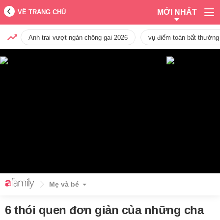
MỚI NHẤT
VỀ TRANG CHỦ
Anh trai vượt ngàn chông gai 2026
vụ điểm toán bất thường
Mẹ và bé
6 thói quen đơn giản của những cha