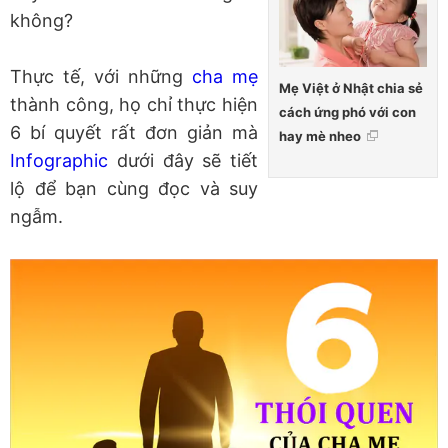
không?
Thực tế, với những
cha mẹ
Mẹ Việt ở Nhật chia sẻ
thành công, họ chỉ thực hiện
cách ứng phó với con
6 bí quyết rất đơn giản mà
hay mè nheo
Infographic
dưới đây sẽ tiết
lộ để bạn cùng đọc và suy
ngẫm.