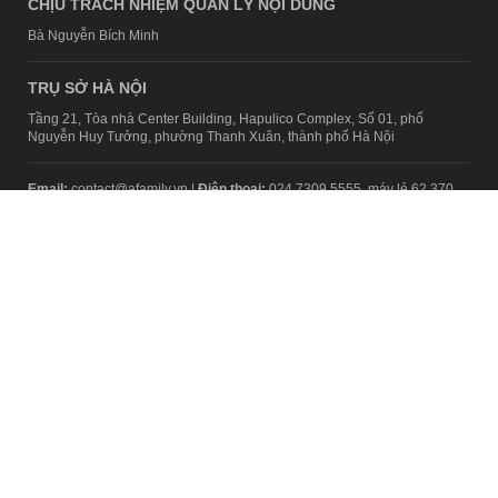
CHỊU TRÁCH NHIỆM QUẢN LÝ NỘI DUNG
Bà Nguyễn Bích Minh
TRỤ SỞ HÀ NỘI
Tầng 21, Tòa nhà Center Building, Hapulico Complex, Số 01, phố
Nguyễn Huy Tưởng, phường Thanh Xuân, thành phố Hà Nội
Email:
contact@afamily.vn |
Điện thoại:
024 7309 5555, máy lẻ 62.370
VPĐD TẠI TP.HCM
Tầng 4, Tòa nhà 123, số 127 Võ Văn Tần, Phường Xuân Hòa, TPHCM
Điện thoại:
028 7307 7979
Giấy phép thiết lập trang thông tin điện tử tổng hợp trên mạng số
2217/GP-TTĐT do Sở Thông tin và Truyền thông Hà Nội cấp ngày 10
tháng 4 năm 2019
© Copyright 2008 - 2024 – Công ty Cổ phần VCCorp