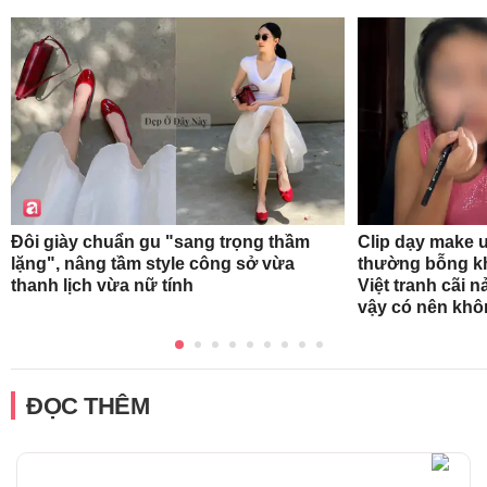
Đôi giày chuẩn gu "sang trọng thầm
Clip dạy make 
lặng", nâng tầm style công sở vừa
thường bỗng k
thanh lịch vừa nữ tính
Việt tranh cãi 
vậy có nên kh
ĐỌC THÊM