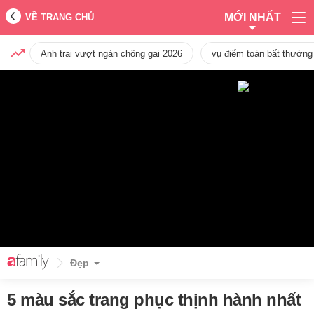
MỚI NHẤT
VỀ TRANG CHỦ
Anh trai vượt ngàn chông gai 2026
vụ điểm toán bất thường
Đẹp
5 màu sắc trang phục thịnh hành nhất