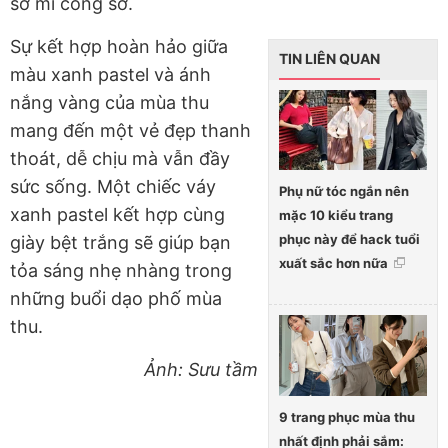
sơ mi công sở.
Sự kết hợp hoàn hảo giữa
TIN LIÊN QUAN
màu xanh pastel và ánh
nắng vàng của mùa thu
mang đến một vẻ đẹp thanh
thoát, dễ chịu mà vẫn đầy
sức sống. Một chiếc váy
Phụ nữ tóc ngắn nên
xanh pastel kết hợp cùng
mặc 10 kiểu trang
phục này để hack tuổi
giày bệt trắng sẽ giúp bạn
xuất sắc hơn nữa
tỏa sáng nhẹ nhàng trong
những buổi dạo phố mùa
thu.
Ảnh: Sưu tầm
9 trang phục mùa thu
nhất định phải sắm: