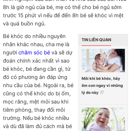
8h là giờ ngủ của bé, mẹ có thể cho bé ngủ sớm
trước 15 phút vì nếu để đến 8h bé sẽ khóc vì mệt
và quá buồn ngủ.
Bé khóc do nhiều nguyên
TIN LIÊN QUAN
nhân khác nhau, cha mẹ là
người
chăm sóc bé
và sẽ dự
đoán chính xác nhất vì sao
bé khóc, bé đang cần gì, từ
đó có phương án đáp ứng
Mỗi khi bé khóc, hãy
nhu cầu của bé. Ngoài ra, bé
ôm con ngay vì những
lý do này
cũng có thể khóc do bị ốm,
mọc răng, mệt mỏi sau khi
tiêm phòng, thay đổi môi
trường. Nếu bé khóc nhiều
và dù đã làm đủ cách mà bé