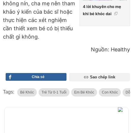
không nín, cha mẹ nên tham
4 lời khuyên cho mẹ
khảo ý kiến của bác sĩ hoặc
khi bé khóc dai
thực hiện các xét nghiệm
cần thiết xem bé có bị thiếu
chất gì không.
Nguồn: Healthy
Chia sẻ
Sao chép link
Tags:
Bé Khóc
Trẻ Từ 0-1 Tuổi
Em Bé Khóc
Con Khóc
Dỗ 