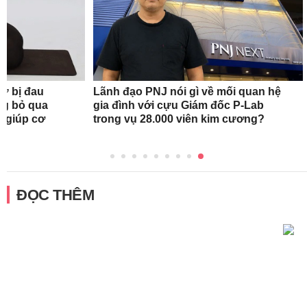
nữ bị đau
Lãnh đạo PNJ nói gì về mối quan hệ
ng bỏ qua
gia đình với cựu Giám đốc P-Lab
c giúp cơ
trong vụ 28.000 viên kim cương?
ĐỌC THÊM