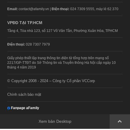
Email:
contact@afamily.vn |
Điện thoại:
024 7309 5555, máy lẻ 62.370
VPĐD TẠI TP.HCM
Tầng 4, Tòa nhà 123, số 127 Võ Văn Tần, Phường Xuân Hòa, TPHCM
Điện thoại:
028 7307 7979
Giấy phép thiết lập trang thông tin điện tử tổng hợp trên mạng số
2217/GP-TTĐT do Sở Thông tin và Truyền thông Hà Nội cấp ngày 10
tháng 4 năm 2019
© Copyright 2008 - 2024 – Công ty Cổ phần VCCorp
Chính sách bảo mật
Fanpage aFamily
Xem bản Desktop