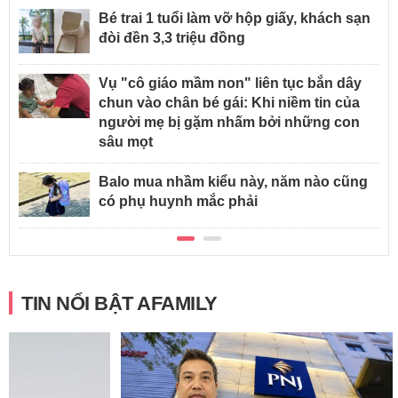
Bé trai 1 tuổi làm vỡ hộp giấy, khách sạn
đòi đền 3,3 triệu đồng
Vụ "cô giáo mầm non" liên tục bắn dây
chun vào chân bé gái: Khi niềm tin của
người mẹ bị gặm nhấm bởi những con
sâu mọt
Balo mua nhầm kiểu này, năm nào cũng
có phụ huynh mắc phải
TIN NỔI BẬT AFAMILY