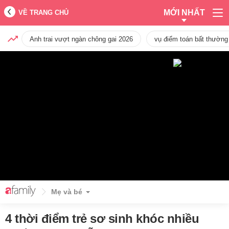
MỚI NHẤT
VỀ TRANG CHỦ
Anh trai vượt ngàn chông gai 2026
vụ điểm toán bất thường
Mẹ và bé
4 thời điểm trẻ sơ sinh khóc nhiều