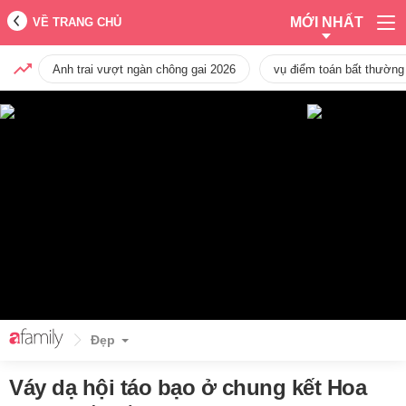
MỚI NHẤT
VỀ TRANG CHỦ
Anh trai vượt ngàn chông gai 2026
vụ điểm toán bất thường
Đẹp
Váy dạ hội táo bạo ở chung kết Hoa