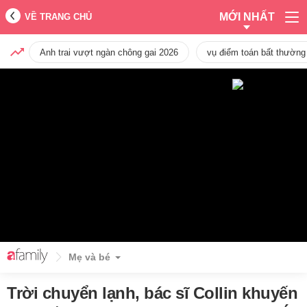
MỚI NHẤT
VỀ TRANG CHỦ
Anh trai vượt ngàn chông gai 2026
vụ điểm toán bất thường
Mẹ và bé
Trời chuyển lạnh, bác sĩ Collin khuyến