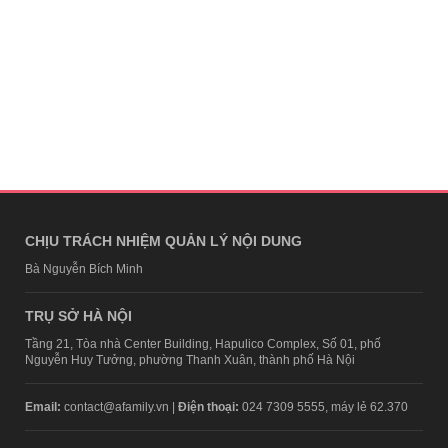
CHỊU TRÁCH NHIỆM QUẢN LÝ NỘI DUNG
Bà Nguyễn Bích Minh
TRỤ SỞ HÀ NỘI
Tầng 21, Tòa nhà Center Building, Hapulico Complex, Số 01, phố
Nguyễn Huy Tưởng, phường Thanh Xuân, thành phố Hà Nội
Email:
contact@afamily.vn |
Điện thoại:
024 7309 5555, máy lẻ 62.370