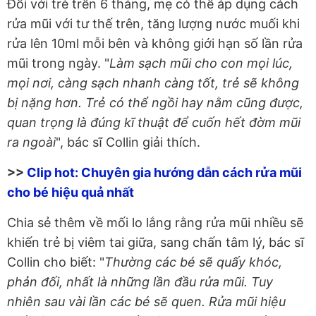
Đối với trẻ trên 6 tháng, mẹ có thể áp dụng cách
rửa mũi với tư thế trên, tăng lượng nước muối khi
rửa lên 10ml mỗi bên và không giới hạn số lần rửa
mũi trong ngày. "
Làm sạch mũi cho con mọi lúc,
mọi nơi, càng sạch nhanh càng tốt, trẻ sẽ không
bị nặng hơn. Trẻ có thể ngồi hay nằm cũng được,
quan trọng là đúng kĩ thuật để cuốn hết đờm mũi
ra ngoài
", bác sĩ Collin giải thích.
>>
Clip hot: Chuyên gia hướng dẫn cách rửa mũi
cho bé hiệu quả nhất
Chia sẻ thêm về mối lo lắng rằng rửa mũi nhiều sẽ
khiến trẻ bị viêm tai giữa, sang chấn tâm lý, bác sĩ
Collin cho biết: "
Thường các bé sẽ quấy khóc,
phản đối, nhất là những lần đầu rửa mũi. Tuy
nhiên sau vài lần các bé sẽ quen. Rửa mũi hiệu