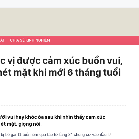
ÁI
CHIA SẺ KINH NGHIỆM
ọc vị được cảm xúc buồn vui,
ét mặt khi mới 6 tháng tuổi
ười vui hay khóc òa sau khi nhìn thấy cảm xúc
ét mặt, giọng nói.
 bị bé gái 11 tuổi ném quả táo từ tầng 24 chung cư vào đầu