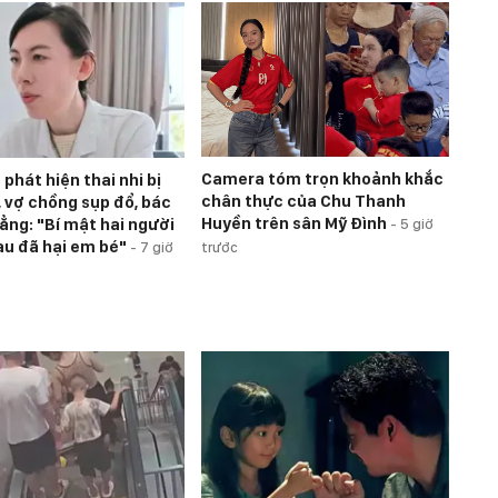
Camera tóm trọn khoảnh khắc
phát hiện thai nhi bị
chân thực của Chu Thanh
, vợ chồng sụp đổ, bác
Huyền trên sân Mỹ Đình
hẳng: "Bí mật hai người
-
5 giờ
au đã hại em bé"
-
7 giờ
trước