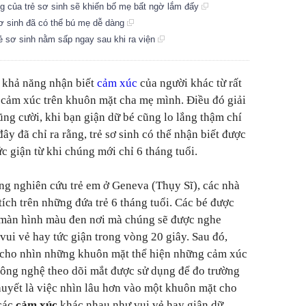
g của trẻ sơ sinh sẽ khiến bố mẹ bất ngờ lắm đấy
ẻ sơ sinh đã có thể bú mẹ dễ dàng
rẻ sơ sinh nằm sấp ngay sau khi ra viện
ó khả năng nhận biết
cảm xúc
của người khác từ rất
 cảm xúc trên khuôn mặt cha mẹ mình. Điều đó giải
cũng cười, khi bạn giận dữ bé cũng lo lắng thậm chí
y đã chỉ ra rằng, trẻ sơ sinh có thể nhận biết được
c giận từ khi chúng mới chỉ 6 tháng tuổi.
ng nghiên cứu trẻ em ở Geneva (Thụy Sĩ), các nhà
ích trên những đứa trẻ 6 tháng tuổi. Các bé được
t màn hình màu đen nơi mà chúng sẽ được nghe
vui vẻ hay tức giận trong vòng 20 giây. Sau đó,
 cho nhìn những khuôn mặt thể hiện những cảm xúc
công nghệ theo dõi mắt được sử dụng để đo trường
thuyết là việc nhìn lâu hơn vào một khuôn mặt cho
 các
cảm xúc
khác nhau như vui vẻ hay giận dữ.