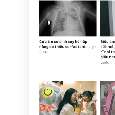
Cứu trẻ sơ sinh suy hô hấp
Siêu âm 
nặng do thiếu surfactant
sứt môi
-
7 giờ
sĩ nói t
trước
giấu nh
trước