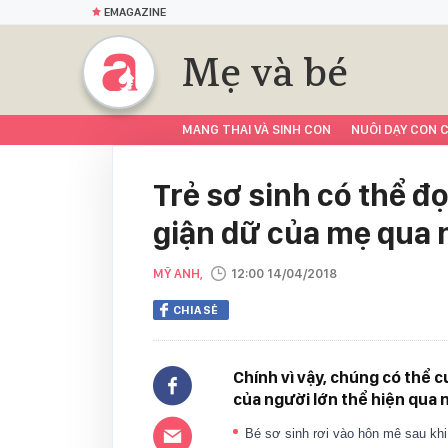
EMAGAZINE
Mẹ và bé
MANG THAI VÀ SINH CON
NUÔI DẠY CON C
Trẻ sơ sinh có thể đ
giận dữ của mẹ qua n
MỸ ANH,
12:00 14/04/2018
CHIA SẺ
Chính vì vậy, chúng có thể c
của người lớn thể hiện qua n
Bé sơ sinh rơi vào hôn mê sau khi