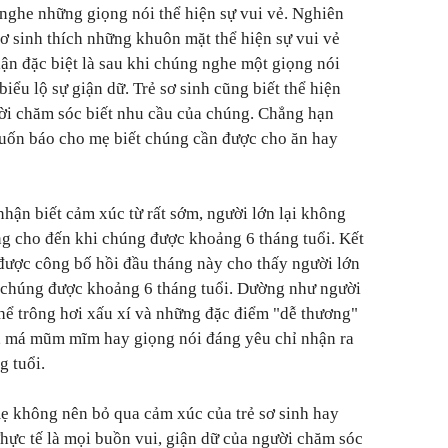
nghe những giọng nói thể hiện sự vui vẻ. Nghiên
 sơ sinh thích những khuôn mặt thể hiện sự vui vẻ
ận đặc biệt là sau khi chúng nghe một giọng nói
iểu lộ sự giận dữ. Trẻ sơ sinh cũng biết thể hiện
ười chăm sóc biết nhu cầu của chúng. Chẳng hạn
uốn báo cho mẹ biết chúng cần được cho ăn hay
nhận biết cảm xúc từ rất sớm, người lớn lại không
ng cho đến khi chúng được khoảng 6 tháng tuổi. Kết
được công bố hồi đầu tháng này cho thấy người lớn
i chúng được khoảng 6 tháng tuổi. Dường như người
thể trông hơi xấu xí và những đặc điểm "dễ thương"
n, má mũm mĩm hay giọng nói đáng yêu chỉ nhận ra
g tuổi.
ẹ không nên bỏ qua cảm xúc của trẻ sơ sinh hay
Thực tế là mọi buồn vui, giận dữ của người chăm sóc