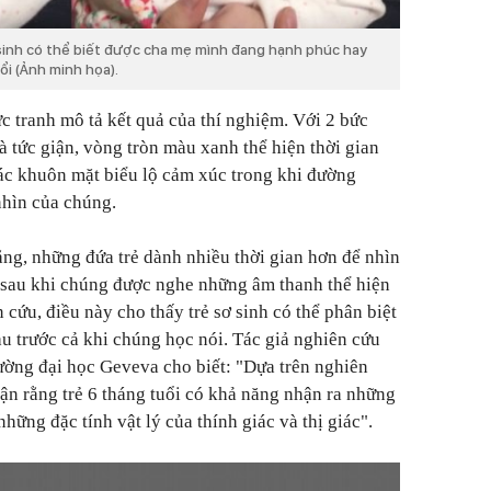
 sinh có thể biết được cha mẹ mình đang hạnh phúc hay
ổi (Ảnh minh họa).
 tranh mô tả kết quả của thí nghiệm. Với 2 bức
à tức giận, vòng tròn màu xanh thể hiện thời gian
ác khuôn mặt biểu lộ cảm xúc trong khi đường
nhìn của chúng.
ằng, những đứa trẻ dành nhiều thời gian hơn để nhìn
sau khi chúng được nghe những âm thanh thể hiện
 cứu, điều này cho thấy trẻ sơ sinh có thể phân biệt
u trước cả khi chúng học nói. Tác giả nghiên cứu
ường đại học Geveva cho biết: "Dựa trên nghiên
uận rằng trẻ 6 tháng tuổi có khả năng nhận ra những
những đặc tính vật lý của thính giác và thị giác".