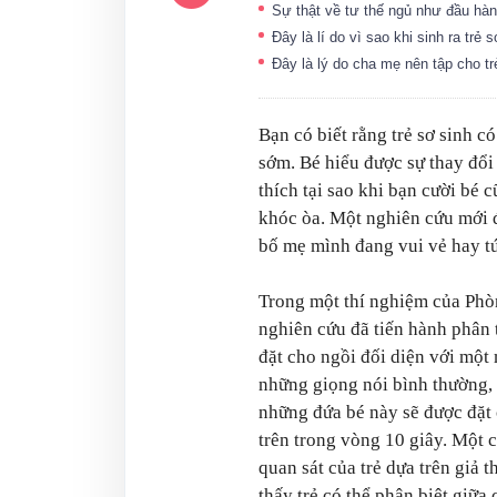
Sự thật về tư thế ngủ như đầu hàn
Đây là lí do vì sao khi sinh ra tr
Đây là lý do cha mẹ nên tập cho t
Bạn có biết rằng trẻ sơ sinh c
sớm. Bé hiểu được sự thay đổi
thích tại sao khi bạn cười bé 
khóc òa. Một nghiên cứu mới đâ
bố mẹ mình đang vui vẻ hay tứ
Trong một thí nghiệm của Phò
nghiên cứu đã tiến hành phân t
đặt cho ngồi đối diện với mộ
những giọng nói bình thường, 
những đứa bé này sẽ được đặt
trên trong vòng 10 giây. Một 
quan sát của trẻ dựa trên giả 
thấy trẻ có thể phân biệt giữa