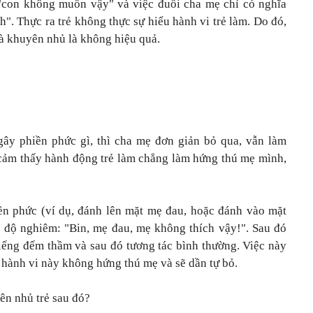
à "con không muốn vậy" và việc đuổi cha mẹ chỉ có nghĩa
". Thực ra trẻ không thực sự hiểu hành vi trẻ làm. Do đó,
và khuyên nhủ là không hiệu quả.
gây phiền phức gì, thì cha mẹ đơn giản bỏ qua, vẫn làm
 cảm thấy hành động trẻ làm chẳng làm hứng thú mẹ mình,
ền phức (ví dụ, đánh lên mặt mẹ đau, hoặc đánh vào mặt
ái độ nghiêm: "Bin, mẹ đau, mẹ không thích vậy!". Sau đó
 tiếng đếm thầm và sau đó tương tác bình thường. Việc này
 hành vi này không hứng thú mẹ và sẽ dần tự bỏ.
ên nhủ trẻ sau đó?