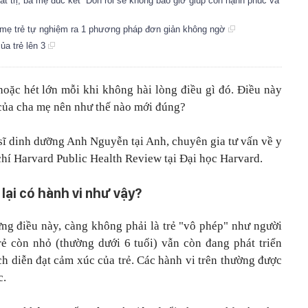
 trị, bà mẹ đúc kết ''Đòn roi sẽ không bao giờ giúp con hạnh phúc và
mẹ trẻ tự nghiệm ra 1 phương pháp đơn giản không ngờ
ủa trẻ lên 3
hoặc hét lớn mỗi khi không hài lòng điều gì đó. Điều này
của cha mẹ nên như thế nào mới đúng?
 sĩ dinh dưỡng Anh Nguyễn tại Anh, chuyên gia tư vấn về y
chí Harvard Public Health Review tại Đại học Harvard.
 lại có hành vi như vậy?
ững điều này, càng không phải là trẻ "vô phép" như người
rẻ còn nhỏ (thường dưới 6 tuổi) vẫn còn đang phát triển
h diễn đạt cảm xúc của trẻ. Các hành vi trên thường được
c.