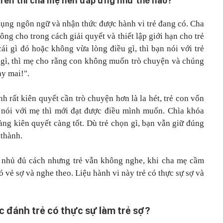
i trên thì cha mẹ nên đáp ứng như thế nào?
 dụng ngôn ngữ và nhận thức được hành vi trẻ đang có. Cha
ông cho trong cách giải quyết và thiết lập giới hạn cho trẻ
 cái gì đó hoặc không vừa lòng điều gì, thì bạn nói với trẻ
gì, thì mẹ cho rằng con không muốn trò chuyện và chúng
ày mai!".
h rất kiên quyết cần trò chuyện hơn là la hét, trẻ con vốn
n nói với mẹ thì mới đạt được điều mình muốn. Chìa khóa
àng kiên quyết càng tốt. Dù trẻ chọn gì, bạn vẫn giữ đúng
 thành.
 nhủ đủ cách nhưng trẻ vẫn không nghe, khi cha mẹ cầm
 có vẻ sợ và nghe theo. Liệu hành vi này trẻ có thực sự sợ và
c đánh trẻ có thực sự làm trẻ sợ?