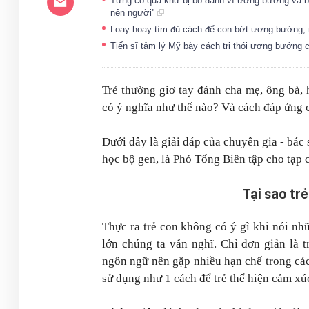
Từng có quá khứ bị bố đánh vì ương bướng và bất
nên người''
Loay hoay tìm đủ cách để con bớt ương bướng, 
Tiến sĩ tâm lý Mỹ bày cách trị thói ương bướng c
Trẻ thường giơ tay đánh cha mẹ, ông bà, 
có ý nghĩa như thế nào? Và cách đáp ứng 
Dưới đây là giải đáp của chuyên gia - bác
học bộ gen, là Phó Tổng Biên tập cho tạp 
Tại sao trẻ
Thực ra trẻ con không có ý gì khi nói nh
lớn chúng ta vẫn nghĩ. Chỉ đơn giản là t
ngôn ngữ nên gặp nhiều hạn chế trong các
sử dụng như 1 cách để trẻ thể hiện cảm xú