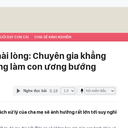
UÔI DẠY CON CÁI
CHIA SẺ KINH NGHIỆM
hài lòng: Chuyên gia khẳng
àng làm con ương bướng
5:18
Nghe đọc bài
ch xử lý của cha mẹ sẽ ảnh hưởng rất lớn tới suy nghĩ