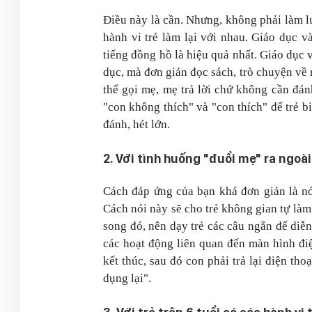
Điều này là cần. Nhưng, không phải làm lúc
hành vi trẻ làm lại với nhau. Giáo dục v
tiếng đồng hồ là hiệu quả nhất. Giáo dục 
dục, mà đơn giản đọc sách, trò chuyện về
thể gọi mẹ, mẹ trả lời chứ không cần đá
"con không thích" và "con thích" để trẻ 
đánh, hét lớn.
2. Với tình huống "đuổi mẹ" ra ngoài
Cách đáp ứng của bạn khá đơn giản là nó
Cách nói này sẽ cho trẻ không gian tự là
song đó, nên dạy trẻ các câu ngắn để diễ
các hoạt động liên quan đến màn hình điệ
kết thúc, sau đó con phải trả lại điện t
dụng lại".