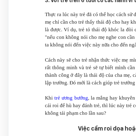
3. Với trẻ trên 6 tuổi có các hành v
Thực ra lúc này trẻ đã có thể học cách sử
mẹ chỉ cần cho trẻ thấy thái độ cho hay kh
là được. Ví dụ, trẻ tỏ thái độ khóc la đòi
"nếu con không nói cho mẹ nghe con cần 
ta không nói đến việc này nữa cho đến ng
Cách này sẽ cho trẻ nhận thức việc mẹ mìn
rất thông minh và trẻ sẽ tự biết mình cầ
thành công ở đây là thái độ của cha mẹ, c
lập trường. Đó mới là cách giúp trẻ trưởng
Khi
trẻ ương bướng
, la mắng hay khuyên
cái roi để hù hay đánh trẻ, thì lúc này trẻ
không tái phạm cho lần sau?
Việc cầm roi dọa hoặ