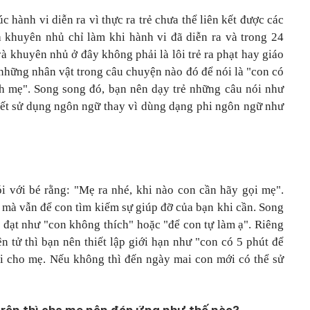
 hành vi diễn ra vì thực ra trẻ chưa thể liên kết được các
à khuyên nhủ chỉ làm khi hành vi đã diễn ra và trong 24
và khuyên nhủ ở đây không phải là lôi trẻ ra phạt hay giáo
 những nhân vật trong câu chuyện nào đó để nói là "con có
nh mẹ". Song song đó, bạn nên dạy trẻ những câu nói như
biết sử dụng ngôn ngữ thay vì dùng dạng phi ngôn ngữ như
i với bé rằng: "Mẹ ra nhé, khi nào con cần hãy gọi mẹ".
m mà vẫn để con tìm kiếm sự giúp đỡ của bạn khi cần. Song
n đạt như "con không thích" hoặc "để con tự làm ạ". Riêng
n tử thì bạn nên thiết lập giới hạn như "con có 5 phút để
hoại cho mẹ. Nếu không thì đến ngày mai con mới có thể sử