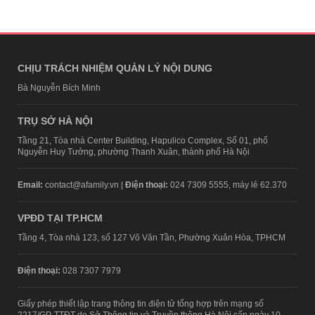
CHỊU TRÁCH NHIỆM QUẢN LÝ NỘI DUNG
Bà Nguyễn Bích Minh
TRỤ SỞ HÀ NỘI
Tầng 21, Tòa nhà Center Building, Hapulico Complex, Số 01, phố
Nguyễn Huy Tưởng, phường Thanh Xuân, thành phố Hà Nội
Email:
contact@afamily.vn |
Điện thoại:
024 7309 5555, máy lẻ 62.370
VPĐD TẠI TP.HCM
Tầng 4, Tòa nhà 123, số 127 Võ Văn Tần, Phường Xuân Hòa, TPHCM
Điện thoại:
028 7307 7979
Giấy phép thiết lập trang thông tin điện tử tổng hợp trên mạng số
2217/GP-TTĐT do Sở Thông tin và Truyền thông Hà Nội cấp ngày 10