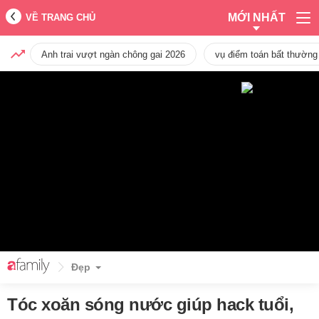
MỚI NHẤT
VỀ TRANG CHỦ
Anh trai vượt ngàn chông gai 2026
vụ điểm toán bất thường
Đẹp
Tóc xoăn sóng nước giúp hack tuổi,