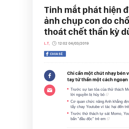
Tinh mắt phát hiện 
ảnh chụp con do chồ
thoát chết thần kỳ d
L.T,
12:02 04/03/2019
CHIA SẺ
Chỉ cần một chút nhạy bén v
tay tử thần một cách ngoạn
Trước sự lan tỏa của thử thách M
lời nguyền bị hủy bỏ
Cơ quan chức năng Anh khẳng định 
tẩy chay Youtube vì tác hại đến t
Trước thử thách tự sát Momo, Yout
bẩn "đầu độc" trẻ em