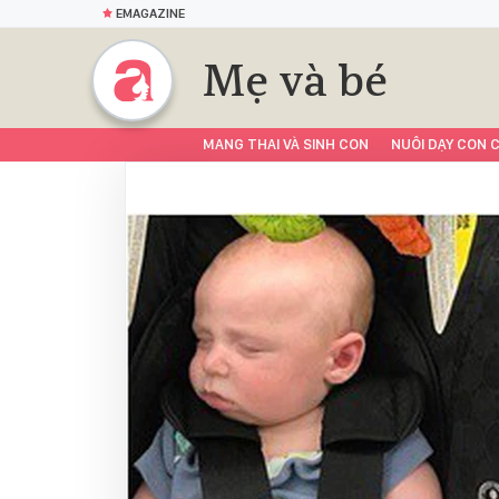
EMAGAZINE
Mẹ và bé
MANG THAI VÀ SINH CON
NUÔI DẠY CON C