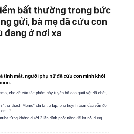
điểm bất thường trong bức
ng gửi, bà mẹ đã cứu con
ù đang ở nơi xa
à tinh mắt, người phụ nữ đã cứu con mình khỏi
 mục.
omo, cha đẻ của tác phẩm này tuyên bố con quái vật đã chết,
"thử thách Momo" chỉ là trò bịp, phụ huynh toàn cầu vẫn đòi
rẻ em
ube từng không dưới 2 lần dính phốt nặng để lọt nội dung