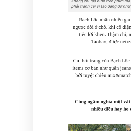
Không chỉ tạo hình trên phim mà 
phải tranh cãi vì tạo dáng đơ nh
Bạch Lộc nhận nhiều gạc
ngược đời ở chỗ, khi cô diệ
tiếc lời khen. Thậm chí, 
Taobao, được netiz
Gu thời trang của Bạch Lộc 
items cơ bản như quần jeans,
bởi tuyệt chiêu mix&match
Cùng ngắm nghía một vài o
nhiều điều hay ho 