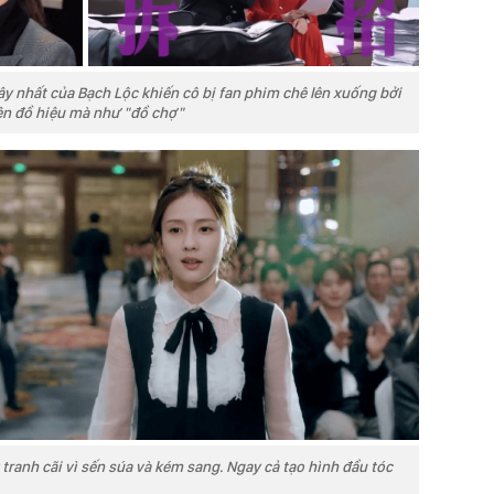
ây nhất của Bạch Lộc khiến cô bị fan phim chê lên xuống bởi
iện đồ hiệu mà như "đồ chợ"
 tranh cãi vì sến súa và kém sang. Ngay cả tạo hình đầu tóc