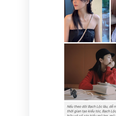
Nếu theo dõi Bạch Lộc lâu, dễ 
thời gian tạo kiểu tóc, Bạch L
hữu vô số các kiểu mũ len, mũ 