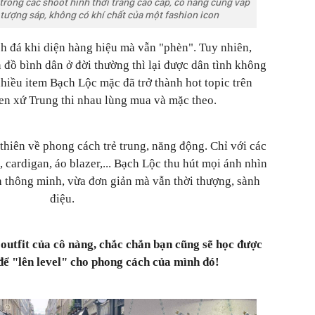
trong các shoot hình thời trang cao cấp, cô nàng cũng vấp
ư tượng sáp, không có khí chất của một fashion icon
h đá khi diện hàng hiệu mà vẫn "phèn". Tuy nhiên,
n đồ bình dân ở đời thường thì lại được dân tình không
nhiều item Bạch Lộc mặc đã trở thành hot topic trên
en xứ Trung thi nhau lùng mua và mặc theo.
thiên về phong cách trẻ trung, năng động. Chỉ với các
 cardigan, áo blazer,... Bạch Lộc thu hút mọi ánh nhìn
 thông minh, vừa đơn giản mà vẫn thời thượng, sành
điệu.
utfit của cô nàng, chắc chắn bạn cũng sẽ học được
để "lên level" cho phong cách của mình đó!