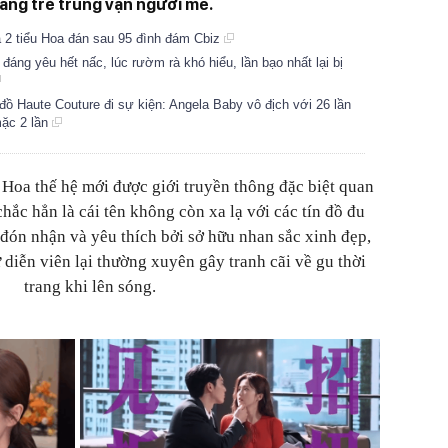
rang trẻ trung vạn người mê.
a 2 tiểu Hoa đán sau 95 đình đám Cbiz
đáng yêu hết nấc, lúc rườm rà khó hiểu, lần bạo nhất lại bị
đồ Haute Couture đi sự kiện: Angela Baby vô địch với 26 lần
ặc 2 lần
 Hoa thế hệ mới được giới truyền thông đặc biệt quan
hắc hẳn là cái tên không còn xa lạ với các tín đồ đu
đón nhận và yêu thích bởi sở hữu nhan sắc xinh đẹp,
ữ diễn viên lại thường xuyên gây tranh cãi về gu thời
trang khi lên sóng.