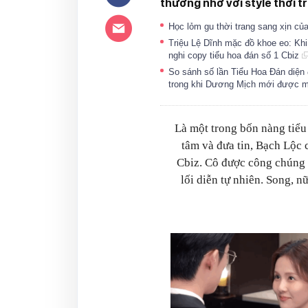
thương nhớ với style thời t
Học lỏm gu thời trang sang xịn củ
Triệu Lệ Dĩnh mặc đồ khoe eo: Khi 
nghi copy tiểu hoa đán số 1 Cbiz
So sánh số lần Tiểu Hoa Đán diện 
trong khi Dương Mịch mới được m
Là một trong bốn nàng tiểu
tâm và đưa tin, Bạch Lộc c
Cbiz. Cô được công chúng 
lối diễn tự nhiên. Song, n