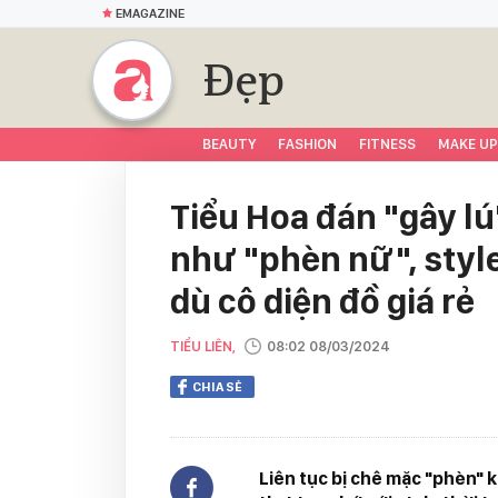
EMAGAZINE
Đẹp
BEAUTY
FASHION
FITNESS
MAKE UP
Tiểu Hoa đán "gây lú
như "phèn nữ", styl
dù cô diện đồ giá rẻ
TIỂU LIÊN,
08:02 08/03/2024
CHIA SẺ
Liên tục bị chê mặc "phèn" 