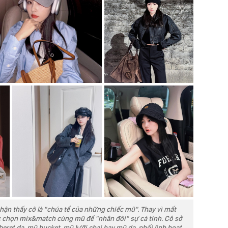
nhận thấy cô là "chúa tể của những chiếc mũ". Thay vì mất
ộc chọn mix&match cùng mũ để "nhân đôi" sự cá tính. Cô sở
beret dạ, mũ bucket, mũ lưỡi chai hay mũ da, phối linh hoạt