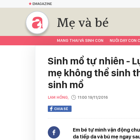
EMAGAZINE
Mẹ và bé
MANG THAI VÀ SINH CON
NUÔI DẠY CON C
Sinh mổ tự nhiên - L
mẹ không thể sinh 
sinh mổ
LAM HỒNG,
11:00 19/11/2016
CHIA SẺ
Em bé tự mình vận động chu
da tiếp da và bú mẹ ngay sau