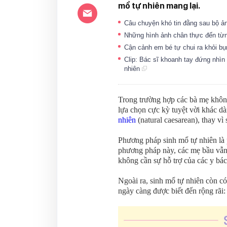
mổ tự nhiên mang lại.
Câu chuyện khó tin đằng sau bộ ảnh
Những hình ảnh chân thực đến từn
Cận cảnh em bé tự chui ra khỏi b
Clip: Bác sĩ khoanh tay đứng nhìn
nhiên
Trong trường hợp các bà mẹ khôn
lựa chọn cực kỳ tuyệt vời khác d
nhiên
(natural caesarean), thay vì
Phương pháp sinh mổ tự nhiên là
phương pháp này, các mẹ bầu vẫ
không cần sự hỗ trợ của các y bác
Ngoài ra, sinh mổ tự nhiên còn c
ngày càng được biết đến rộng rãi: