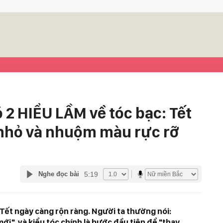
 2 HIỂU LẦM về tóc bạc: Tết
 nhỏ và nhuộm màu rực rỡ
5:19
Nghe đọc bài
Tết ngày càng rộn ràng. Người ta thường nói:
ới", và kiểu tóc chính là bước đầu tiên để "thay