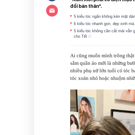
đổi bản thân".
5 kiểu tóc ngắn không kén mặt dà
6 kiểu tóc nhanh gọn, đẹp xinh m
5 kiểu tóc không cần cắt mái vẫn
cho Tết
Ai cũng muốn mình trông thật 
sắm quần áo mới là những bước
nhiều phụ nữ lớn tuổi có tóc b
tóc xoăn nhỏ hoặc nhuộm nhữn