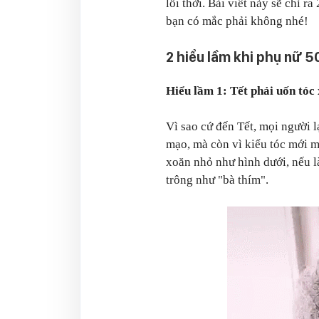
lỗi thời. Bài viết này sẽ chỉ 
bạn có mắc phải không nhé!
2 hiểu lầm khi phụ nữ 5
Hiểu lầm 1: Tết phải uốn tóc
Vì sao cứ đến Tết, mọi người 
mạo, mà còn vì kiểu tóc mới m
xoăn nhỏ như hình dưới, nếu l
trông như "bà thím".