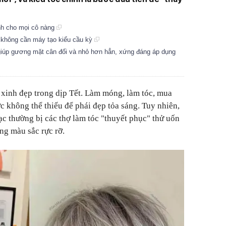
nh cho mọi cô nàng
à không cần máy tạo kiểu cầu kỳ
 giúp gương mặt cân đối và nhỏ hơn hẳn, xứng đáng áp dụng
xinh đẹp trong dịp Tết. Làm móng, làm tóc, mua
 không thể thiếu để phái đẹp tỏa sáng. Tuy nhiên,
ạc thường bị các thợ làm tóc "thuyết phục" thử uốn
g màu sắc rực rỡ.