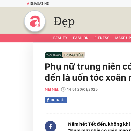
EMAGAZINE
Đẹp
BEAUTY
FASHION
FITNESS
MAKE UP
Phụ nữ trung niên có
đến là uốn tóc xoăn
MEI MEI,
14:51 20/01/2025
CHIA SẺ
Năm hết Tết đến, không khí 
"Năm mới phải có diện mạo m