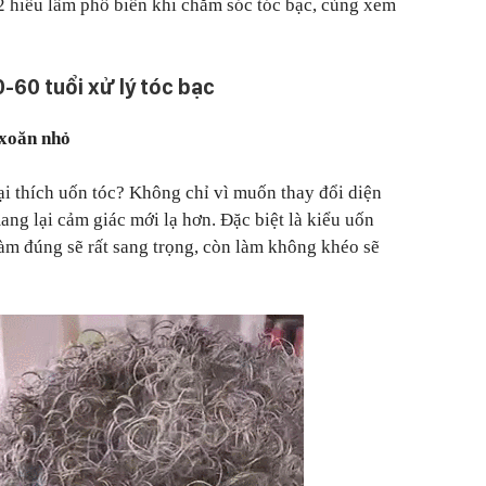
ra 2 hiểu lầm phổ biến khi chăm sóc tóc bạc, cùng xem
0-60 tuổi xử lý tóc bạc
 xoăn nhỏ
lại thích uốn tóc? Không chỉ vì muốn thay đổi diện
ang lại cảm giác mới lạ hơn. Đặc biệt là kiểu uốn
àm đúng sẽ rất sang trọng, còn làm không khéo sẽ