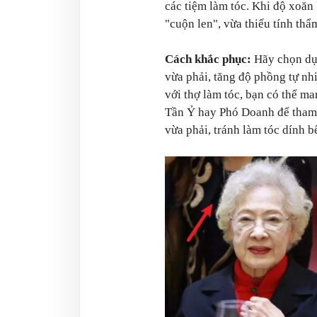
các tiệm làm tóc. Khi độ xoăn 
"cuộn len", vừa thiếu tính thẩ
Cách khắc phục:
Hãy chọn dụn
vừa phải, tăng độ phồng tự nh
với thợ làm tóc, bạn có thể m
Tần Ỷ hay Phó Doanh để tham 
vừa phải, tránh làm tóc dính b