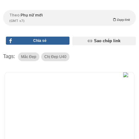
Theo
Phụ nữ mới
Copy link
(GMT +7)
Chia sẻ
Sao chép link
Tags:
Măc Đẹp
Chị Đẹp U40