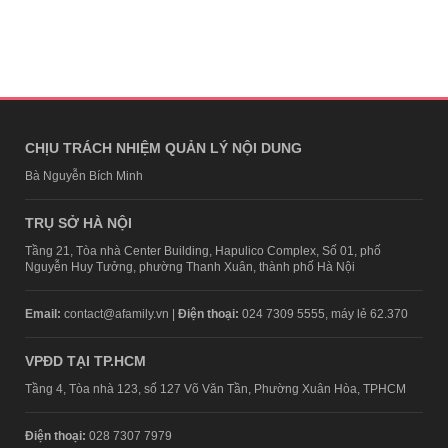
CHỊU TRÁCH NHIỆM QUẢN LÝ NỘI DUNG
Bà Nguyễn Bích Minh
TRỤ SỞ HÀ NỘI
Tầng 21, Tòa nhà Center Building, Hapulico Complex, Số 01, phố
Nguyễn Huy Tưởng, phường Thanh Xuân, thành phố Hà Nội
Email:
contact@afamily.vn |
Điện thoại:
024 7309 5555, máy lẻ 62.370
VPĐD TẠI TP.HCM
Tầng 4, Tòa nhà 123, số 127 Võ Văn Tần, Phường Xuân Hòa, TPHCM
Điện thoại:
028 7307 7979