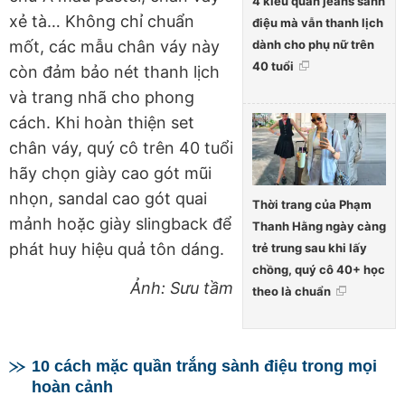
4 kiểu quần jeans sành
xẻ tà… Không chỉ chuẩn
điệu mà vẫn thanh lịch
dành cho phụ nữ trên
mốt, các mẫu chân váy này
40 tuổi
còn đảm bảo nét thanh lịch
và trang nhã cho phong
cách. Khi hoàn thiện set
chân váy, quý cô trên 40 tuổi
hãy chọn giày cao gót mũi
nhọn, sandal cao gót quai
Thời trang của Phạm
mảnh hoặc giày slingback để
Thanh Hằng ngày càng
phát huy hiệu quả tôn dáng.
trẻ trung sau khi lấy
chồng, quý cô 40+ học
Ảnh: Sưu tầm
theo là chuẩn
10 cách mặc quần trắng sành điệu trong mọi
hoàn cảnh