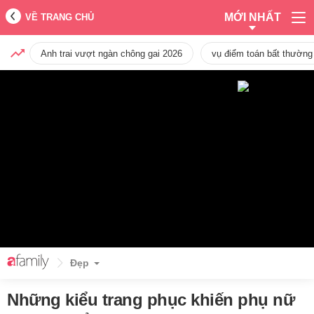
MỚI NHẤT
VỀ TRANG CHỦ
Anh trai vượt ngàn chông gai 2026
vụ điểm toán bất thường
Đẹp
Những kiểu trang phục khiến phụ nữ