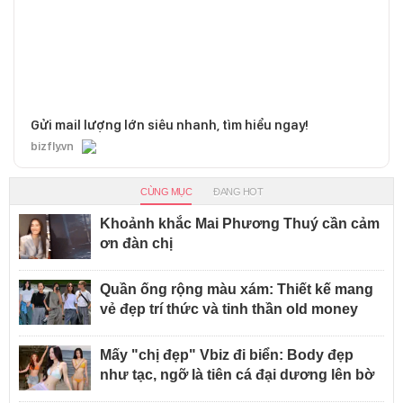
Gửi mail lượng lớn siêu nhanh, tìm hiểu ngay!
bizfly.vn
CÙNG MỤC
ĐANG HOT
Khoảnh khắc Mai Phương Thuý cần cảm
ơn đàn chị
Quần ống rộng màu xám: Thiết kế mang
vẻ đẹp trí thức và tinh thần old money
Mấy "chị đẹp" Vbiz đi biển: Body đẹp
như tạc, ngỡ là tiên cá đại dương lên bờ