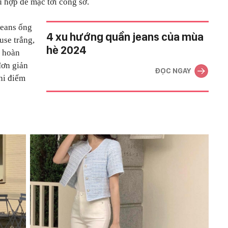
ù hợp để mặc tới công sở.
jeans ống
4 xu hướng quần jeans của mùa
use trắng,
hè 2024
à hoàn
đơn giản
ĐỌC NGAY
hi điểm