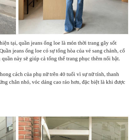
iện tại, quần jeans ống loe là món thời trang gây sốt
uần jeans ống loe có sự tổng hòa của vẻ sang chảnh, cổ
u quần này sẽ giúp cả tổng thể trang phục thêm nổi bật.
hong cách của phụ nữ trên 40 tuổi vì sự nữ tính, thanh
 ứng chân nhỏ, vóc dáng cao ráo hơn, đặc biệt là khi được