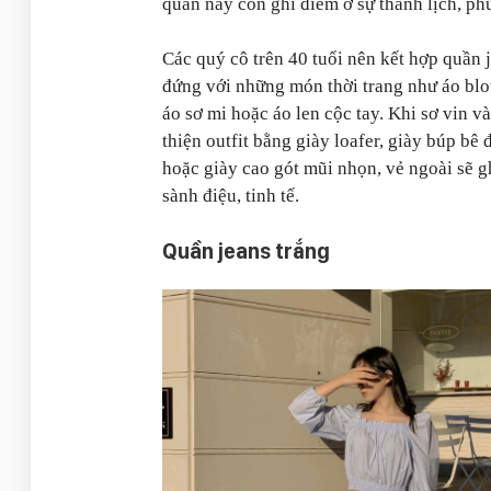
quần này còn ghi điểm ở sự thanh lịch, ph
Các quý cô trên 40 tuổi nên kết hợp quần 
đứng với những món thời trang như áo blo
áo sơ mi hoặc áo len cộc tay. Khi sơ vin v
thiện outfit bằng giày loafer, giày búp bê 
hoặc giày cao gót mũi nhọn, vẻ ngoài sẽ g
sành điệu, tinh tế.
Quần jeans trắng