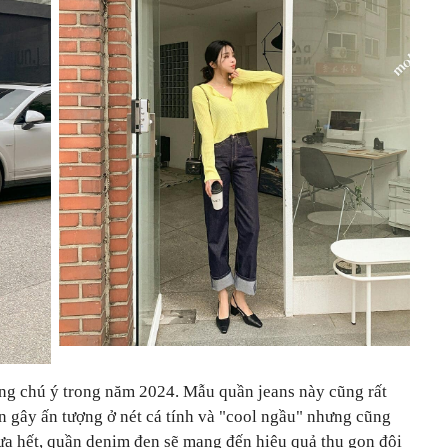
ng chú ý trong năm 2024. Mẫu quần jeans này cũng rất
n gây ấn tượng ở nét cá tính và "cool ngầu" nhưng cũng
ưa hết, quần denim đen sẽ mang đến hiệu quả thu gọn đôi