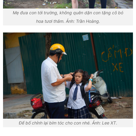
Mẹ đưa con tới trường, không quên dặn con tặng cô bó
hoa tươi thắm. Ảnh: Trần Hoàng.
Để bố chỉnh lại bím tóc cho con nhé. Ảnh: Lee XT.