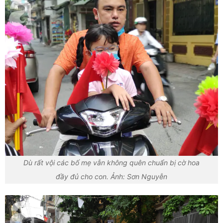
Dù rất vội các bố mẹ vẫn không quên chuẩn bị cờ hoa
đầy đủ cho con. Ảnh: Sơn Nguyễn