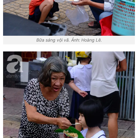
Bữa sáng vội vã. Ảnh: Hoàng Lê.