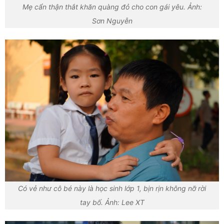
Mẹ cẩn thận thắt khăn quàng đỏ cho con gái yêu. Ảnh:
Sơn Nguyễn
Có vẻ như cô bé này là học sinh lớp 1, bịn rịn không nỡ rời
tay bố. Ảnh: Lee XT