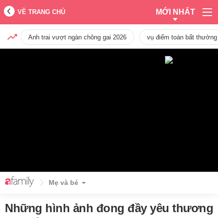
MỚI NHẤT
VỀ TRANG CHỦ
Anh trai vượt ngàn chông gai 2026
vụ điểm toán bất thường
Mẹ và bé
Những hình ảnh đong đầy yêu thương