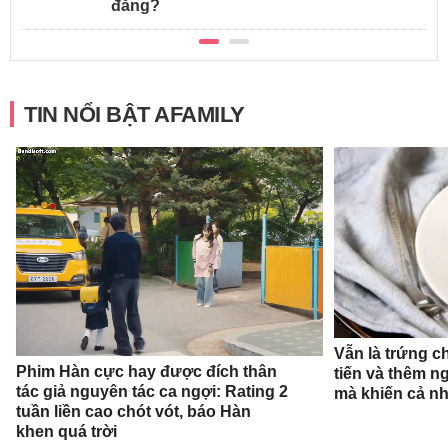
đăng?
TIN NỔI BẬT AFAMILY
Vẫn là trứng c
Phim Hàn cực hay được đích thân
tiến và thêm n
tác giả nguyên tác ca ngợi: Rating 2
mà khiến cả n
tuần liền cao chót vót, báo Hàn
khen quá trời