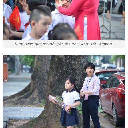
Vuốt từng giọt mồ hôi trên má con. Ảnh: Trần Hoàng.