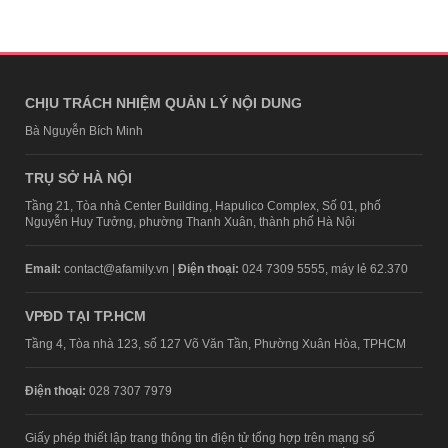
CHỊU TRÁCH NHIỆM QUẢN LÝ NỘI DUNG
Bà Nguyễn Bích Minh
TRỤ SỞ HÀ NỘI
Tầng 21, Tòa nhà Center Building, Hapulico Complex, Số 01, phố
Nguyễn Huy Tưởng, phường Thanh Xuân, thành phố Hà Nội
Email:
contact@afamily.vn |
Điện thoại:
024 7309 5555, máy lẻ 62.370
VPĐD TẠI TP.HCM
Tầng 4, Tòa nhà 123, số 127 Võ Văn Tần, Phường Xuân Hòa, TPHCM
Điện thoại:
028 7307 7979
Giấy phép thiết lập trang thông tin điện tử tổng hợp trên mạng số