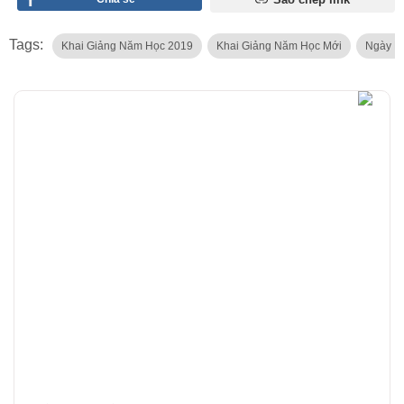
Tags:
Khai Giảng Năm Học 2019
Khai Giảng Năm Học Mới
Ngày K