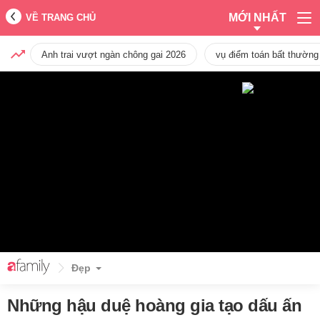
MỚI NHẤT
VỀ TRANG CHỦ
Anh trai vượt ngàn chông gai 2026
vụ điểm toán bất thường
Đẹp
Những hậu duệ hoàng gia tạo dấu ấn