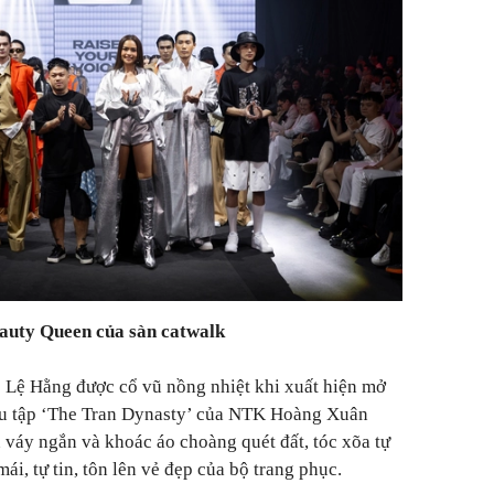
auty Queen của sàn catwalk
Lệ Hằng được cổ vũ nồng nhiệt khi xuất hiện mở
ưu tập ‘The Tran Dynasty’ của NTK Hoàng Xuân
 váy ngắn và khoác áo choàng quét đất, tóc xõa tự
ái, tự tin, tôn lên vẻ đẹp của bộ trang phục.