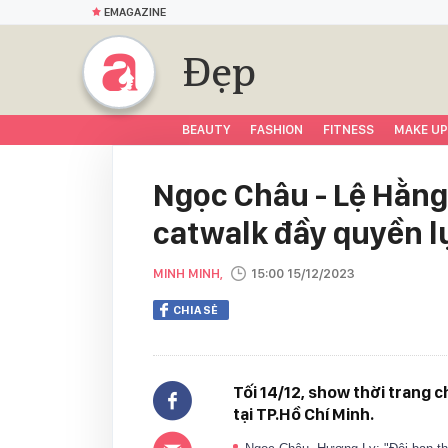
EMAGAZINE
Đẹp
BEAUTY
FASHION
FITNESS
MAKE UP
Ngọc Châu - Lệ Hằng
catwalk đầy quyền l
MINH MINH,
15:00 15/12/2023
CHIA SẺ
Tối 14/12, show thời trang 
tại TP.Hồ Chí Minh.