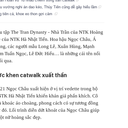
ân Hoàn vũ" rủ nhau chiếm sóng sàn catwalk
âu vướng nghi án dao kéo, Thùy Tiên cũng dễ gây hiểu lầm
g tiên cá, khoe eo thon gợi cảm
sưu tập The Tran Dynasty - Nhà Trần của NTK Hoàng
e của NTK Hà Nhật Tiến. Hoa hậu Ngọc Châu, Á
ng, các người mẫu Long Lê, Xuân Hùng, Mạnh
m Tuấn Ngọc, Lê Đức Hiếu… là những cái tên nổi
ối qua.
c khen catwalk xuất thần
1 Ngọc Châu xuất hiện ở vị trí vedette trong bộ
 NTK Hà Nhật Tiến khiến khán giả phấn khích. Cô
và khoác áo choàng, phong cách có sự tương đồng
 đó. Lối trình diễn dứt khoát của Ngọc Châu giúp
một nữ hoàng sắc đẹp.