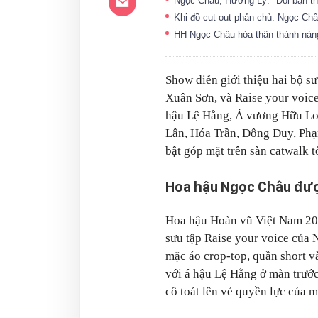
Ngọc Châu, Hương Ly: "Đôi bạn th
Khi đồ cut-out phản chủ: Ngọc Ch
HH Ngọc Châu hóa thân thành nàn
Show diễn giới thiệu hai bộ 
Xuân Sơn, và Raise your voic
hậu Lệ Hằng, Á vương Hữu Lo
Lân, Hóa Trần, Đông Duy, Phạ
bật góp mặt trên sàn catwalk t
Hoa hậu Ngọc Châu đượ
Hoa hậu Hoàn vũ Việt Nam 202
sưu tập Raise your voice của
mặc áo crop-top, quần short 
với á hậu Lệ Hằng ở màn trước
cô toát lên vẻ quyền lực của 