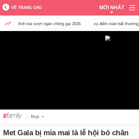
MỚI NHẤT
VỀ TRANG CHỦ
Anh trai vượt ngàn chông gai 2026
vụ điểm toán bất thường
Đẹp
Met Gala bị mỉa mai là lễ hội bó chân