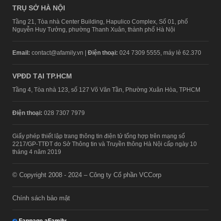
TRỤ SỞ HÀ NỘI
Tầng 21, Tòa nhà Center Building, Hapulico Complex, Số 01, phố
Nguyễn Huy Tưởng, phường Thanh Xuân, thành phố Hà Nội
Email:
contact@afamily.vn |
Điện thoại:
024 7309 5555, máy lẻ 62.370
VPĐD TẠI TP.HCM
Tầng 4, Tòa nhà 123, số 127 Võ Văn Tần, Phường Xuân Hòa, TPHCM
Điện thoại:
028 7307 7979
Giấy phép thiết lập trang thông tin điện tử tổng hợp trên mạng số
2217/GP-TTĐT do Sở Thông tin và Truyền thông Hà Nội cấp ngày 10
tháng 4 năm 2019
© Copyright 2008 - 2024 – Công ty Cổ phần VCCorp
Chính sách bảo mật
Fanpage aFamily