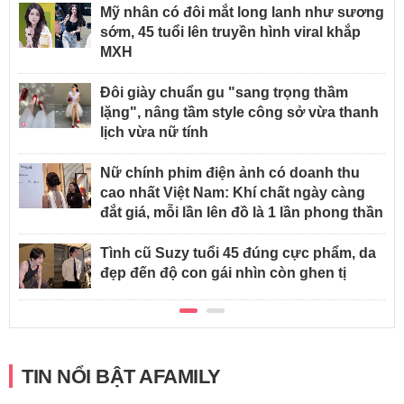
Mỹ nhân có đôi mắt long lanh như sương
sớm, 45 tuổi lên truyền hình viral khắp
MXH
Đôi giày chuẩn gu "sang trọng thầm
lặng", nâng tầm style công sở vừa thanh
lịch vừa nữ tính
Nữ chính phim điện ảnh có doanh thu
cao nhất Việt Nam: Khí chất ngày càng
đắt giá, mỗi lần lên đồ là 1 lần phong thần
Tình cũ Suzy tuổi 45 đúng cực phẩm, da
đẹp đến độ con gái nhìn còn ghen tị
TIN NỔI BẬT AFAMILY