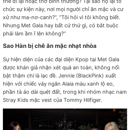
thể đi lại hoặc thở bình thường? Tại sao họ lại tổ
chức sự kiện này, nơi mọi người chỉ ăn mặc và cư
xử như ma-nơ-canh?”, “Tôi hỏi vì tôi không biết.
Nhưng Met Gala hay bất cứ thứ gì, có bắt buộc
phải làm ầm ĩ lên không?”
Sao Hàn bị chê ăn mặc nhạt nhòa
Sự hiện diện của các đại diện Kpop tại Met Gala
được khán giả nhận xét quá an toàn, không nổi
bật thậm chí là lạc đề. Jennie (BlackPink) xuất
hiện với chiếc váy ngắn Alaia màu xanh lộ eo,
phần tà áo dài quét đất, trong khi nhóm nhạc nam
Stray Kids mặc vest của Tommy Hilfiger.