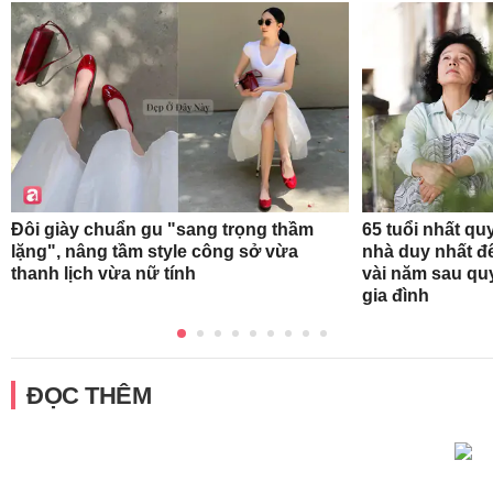
Đôi giày chuẩn gu "sang trọng thầm
65 tuổi nhất qu
lặng", nâng tầm style công sở vừa
nhà duy nhất để
thanh lịch vừa nữ tính
vài năm sau qu
gia đình
ĐỌC THÊM