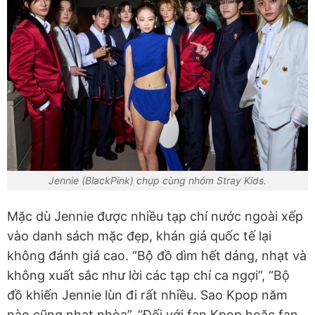
Jennie (BlackPink) chụp cùng nhóm Stray Kids.
Mặc dù Jennie được nhiều tạp chí nước ngoài xếp
vào danh sách mặc đẹp, khán giả quốc tế lại
không đánh giá cao. “Bộ đồ dìm hết dáng, nhạt và
không xuất sắc như lời các tạp chí ca ngợi”, “Bộ
đồ khiến Jennie lùn đi rất nhiều. Sao Kpop năm
nào cũng nhạt nhòa”, “Đối với fan Kpop hoặc fan