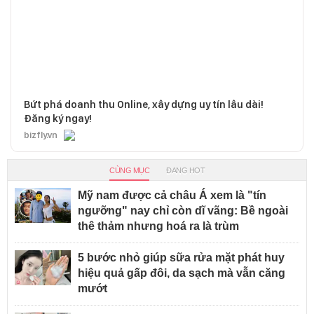
Bứt phá doanh thu Online, xây dựng uy tín lâu dài!
Đăng ký ngay!
bizfly.vn
CÙNG MỤC
ĐANG HOT
Mỹ nam được cả châu Á xem là "tín
ngưỡng" nay chỉ còn dĩ vãng: Bề ngoài
thê thảm nhưng hoá ra là trùm
5 bước nhỏ giúp sữa rửa mặt phát huy
hiệu quả gấp đôi, da sạch mà vẫn căng
mướt