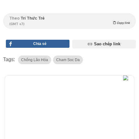
Theo
Trí Thức Trẻ
Copy link
(GMT +7)
Chia sẻ
Sao chép link
Tags:
Chống Lão Hóa
Cham Soc Da