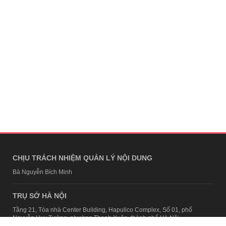
CHỊU TRÁCH NHIỆM QUẢN LÝ NỘI DUNG
Bà Nguyễn Bích Minh
TRỤ SỞ HÀ NỘI
Tầng 21, Tòa nhà Center Building, Hapulico Complex, Số 01, phố
Nguyễn Huy Tưởng, phường Thanh Xuân, thành phố Hà Nội
Email:
contact@afamily.vn |
Điện thoại:
024 7309 5555, máy lẻ 62.370