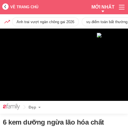
MỚI NHẤT
VỀ TRANG CHỦ
Anh trai vượt ngàn chông gai 2026
vụ điểm toán bất thường
Đẹp
6 kem dưỡng ngừa lão hóa chất