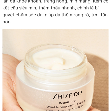
làn da khoẻ khoắn, trắng hồng, mịn màng. Kem có
kết cấu siêu mịn, thẩm thấu nhanh, chính là bí
quyết chăm sóc da, giúp da thêm rạng rỡ, tươi tắn
hơn.