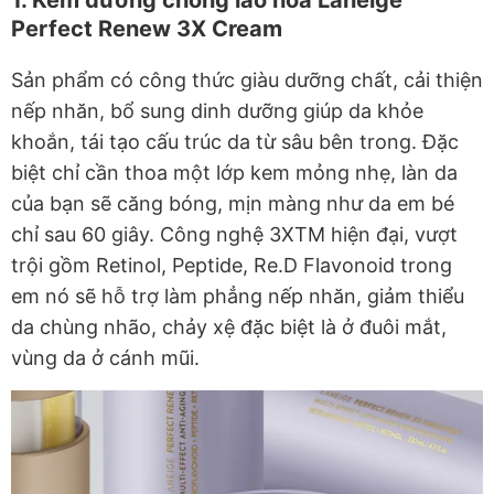
Perfect Renew 3X Cream
Sản phẩm có công thức giàu dưỡng chất, cải thiện
nếp nhăn, bổ sung dinh dưỡng giúp da khỏe
khoắn, tái tạo cấu trúc da từ sâu bên trong. Đặc
biệt chỉ cần thoa một lớp kem mỏng nhẹ, làn da
của bạn sẽ căng bóng, mịn màng như da em bé
chỉ sau 60 giây. Công nghệ 3XTM hiện đại, vượt
trội gồm Retinol, Peptide, Re.D Flavonoid trong
em nó sẽ hỗ trợ làm phẳng nếp nhăn, giảm thiểu
da chùng nhão, chảy xệ đặc biệt là ở đuôi mắt,
vùng da ở cánh mũi.