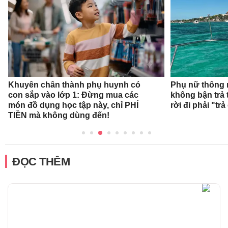
Khuyên chân thành phụ huynh có
Phụ nữ thông 
con sắp vào lớp 1: Đừng mua các
không bận trả 
món đồ dụng học tập này, chỉ PHÍ
rời đi phải "trả
TIỀN mà không dùng đến!
ĐỌC THÊM