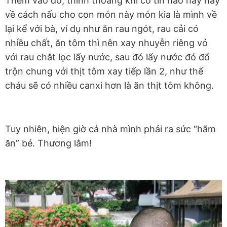
Thêm vào đó, thỉnh thoảng khi có tin nào hay hay
về cách nấu cho con món này món kia là mình về
lại kể với bà, ví dụ như ăn rau ngót, rau cải có
nhiều chất, ăn tôm thì nên xay nhuyễn riêng vỏ
với rau chắt lọc lấy nước, sau đó lấy nước đó đổ
trộn chung với thịt tôm xay tiếp lần 2, như thế
cháu sẽ có nhiều canxi hơn là ăn thịt tôm không.
Tuy nhiên, hiện giờ cả nhà mình phải ra sức “hãm
ăn” bé. Thương lắm!