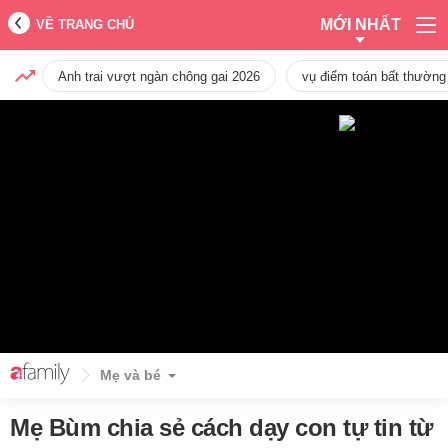
MỚI NHẤT
VỀ TRANG CHỦ
Anh trai vượt ngàn chông gai 2026
vụ điểm toán bất thường
Mẹ và bé
Mẹ Bùm chia sẻ cách dạy con tự tin từ