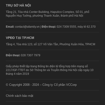
TRỤ SỞ HÀ NỘI
Tầng 21, Tòa nhà Center Building, Hapulico Complex, Số 01, phố
Nguyễn Huy Tưởng, phường Thanh Xuân, thành phố Hà Nội
Email:
contact@afamily.vn |
Điện thoại:
024 7309 5555, máy lẻ 62.370
VPĐD TẠI TP.HCM
Tầng 4, Tòa nhà 123, số 127 Võ Văn Tần, Phường Xuân Hòa, TPHCM
Điện thoại:
028 7307 7979
Giấy phép thiết lập trang thông tin điện tử tổng hợp trên mạng số
2217/GP-TTĐT do Sở Thông tin và Truyền thông Hà Nội cấp ngày 10
tháng 4 năm 2019
© Copyright 2008 - 2024 – Công ty Cổ phần VCCorp
Chính sách bảo mật