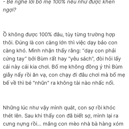
- Bé nghe lời bố mẹ 100% nếu như được khen
ngợi?
Ồ không được 100% đâu, tùy từng trường hợp
thôi. Đúng là con càng lớn thì việc dạy bảo con
càng khó. Mình nhận thấy rằng: “dạy con phải
cứng tay” bởi Bùm rất hay “yêu sách”, đòi hỏi lấy
cái này cái kia chơi. Bố mẹ không đồng ý thì Bùm
giẫy nẩy rồi ăn vạ, con chạy đi đâu chơi mà bố mẹ
bế về thì bé "nhũn" ra không tài nào nhấc nổi.
Những lúc như vậy mình quát, con sợ rồi khóc
thét lên. Sau khi thấy con đã biết sợ, mình lại ra
cưng nựng rồi… mắng con mèo nhà bà hàng xóm