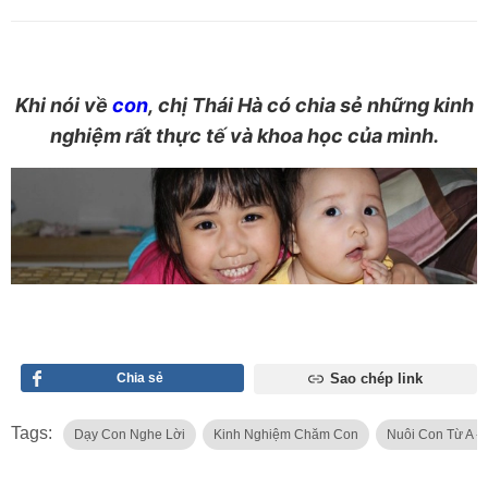
Khi nói về
con
,
chị Thái Hà có chia sẻ những kinh
nghiệm rất thực tế và khoa học của mình.
Chia sẻ
Sao chép link
Tags:
Dạy Con Nghe Lời
Kinh Nghiệm Chăm Con
Nuôi Con Từ A - 