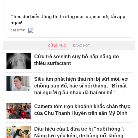
Theo dõi biến động thị trường mọi lúc, mọi nơi, tải app
ngay!
cafef.vn
CÙNG MỤC
ĐANG HOT
Cứu trẻ sơ sinh suy hô hấp nặng do
thiếu surfactant
Siêu âm phát hiện thai nhi bị sứt môi, vợ
chồng sụp đổ, bác sĩ nói thẳng: "Bí mật
hai người giấu nhau đã hại em bé"
Camera tóm trọn khoảnh khắc chân thực
của Chu Thanh Huyền trên sân Mỹ Đình
Dấu hiệu của 1 đứa trẻ bị "nuôi hỏng":
Năng lực yếu kém, dễ bùng nổ, không