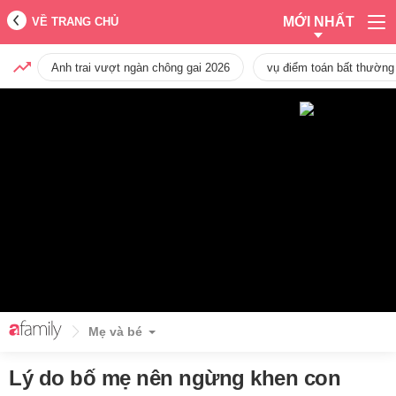
MỚI NHẤT
VỀ TRANG CHỦ
Anh trai vượt ngàn chông gai 2026
vụ điểm toán bất thường
Mẹ và bé
Lý do bố mẹ nên ngừng khen con