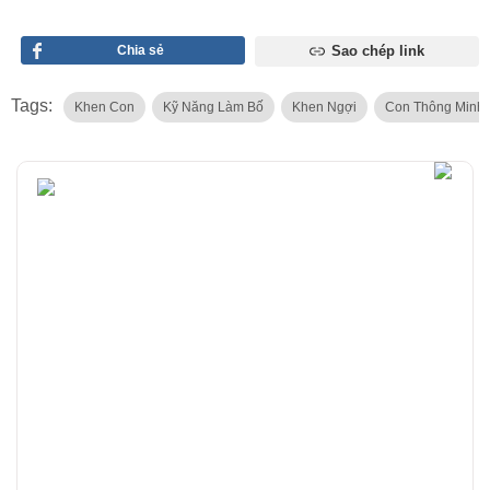
Chia sẻ
Sao chép link
Tags:
Khen Con
Kỹ Năng Làm Bố
Khen Ngợi
Con Thông Minh