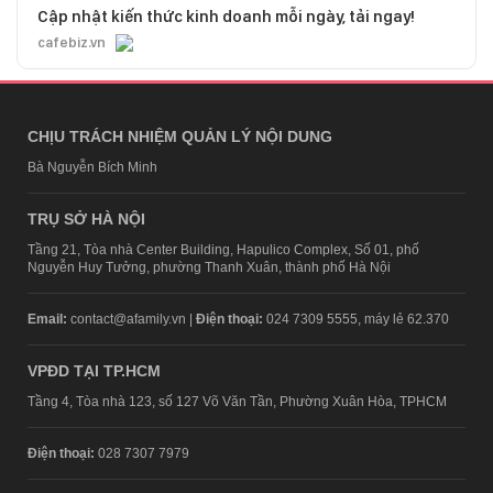
Cập nhật kiến thức kinh doanh mỗi ngày, tải ngay!
cafebiz.vn
CHỊU TRÁCH NHIỆM QUẢN LÝ NỘI DUNG
Bà Nguyễn Bích Minh
TRỤ SỞ HÀ NỘI
Tầng 21, Tòa nhà Center Building, Hapulico Complex, Số 01, phố
Nguyễn Huy Tưởng, phường Thanh Xuân, thành phố Hà Nội
Email:
contact@afamily.vn |
Điện thoại:
024 7309 5555, máy lẻ 62.370
VPĐD TẠI TP.HCM
Tầng 4, Tòa nhà 123, số 127 Võ Văn Tần, Phường Xuân Hòa, TPHCM
Điện thoại:
028 7307 7979