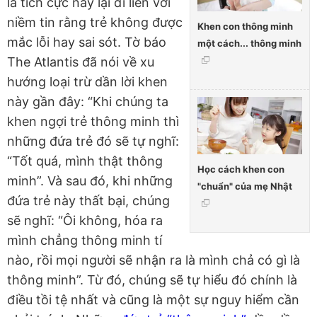
là tích cực này lại đi liền với
niềm tin rằng trẻ không được
Khen con thông minh
mắc lỗi hay sai sót. Tờ báo
một cách... thông minh
The Atlantis đã nói về xu
hướng loại trừ dần lời khen
này gần đây: “Khi chúng ta
khen ngợi trẻ thông minh thì
những đứa trẻ đó sẽ tự nghĩ:
“Tốt quá, mình thật thông
Học cách khen con
minh”. Và sau đó, khi những
"chuẩn" của mẹ Nhật
đứa trẻ này thất bại, chúng
sẽ nghĩ: “Ôi không, hóa ra
mình chẳng thông minh tí
nào, rồi mọi người sẽ nhận ra là mình chả có gì là
thông minh”. Từ đó, chúng sẽ tự hiểu đó chính là
điều tồi tệ nhất và cũng là một sự nguy hiểm cần