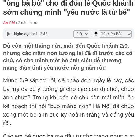
"ông bà bô" cho đi đón lễ Quốc khánh
sớm chứng minh "yêu nước là từ bé"
An Chi
2 năm trước
Nghe đọc bài
2:42
Dù còn một tháng nữa mới đến Quốc khánh 2/9,
nhưng các mầm non tương lai đã đi trước các cô
chú, có cho mình một bộ ảnh siêu dễ thương
mang đậm tình yêu nước nồng nàn rùi!
Mùng 2/9 sắp tới rồi, để chào đón ngày lễ này, các
ba mẹ đã có ý tưởng gì cho các con đi chơi, chụp
ảnh chưa? Trong khi các cô chú còn mải miết lên
kế hoạch thì hội "búp măng non" Hà Nội đã chụp
xong một bộ ảnh cực kỳ hoành tráng và đáng yêu
rồi.
Các em bé được ba mẹ đầu tư cho trang phục cực