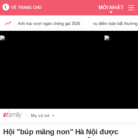
MỚI NHẤT
VỀ TRANG CHỦ
Anh trai vượt ngàn chông gai 2026
vụ điểm toán bất thường
Mẹ và bé
Hội "búp măng non" Hà Nội được