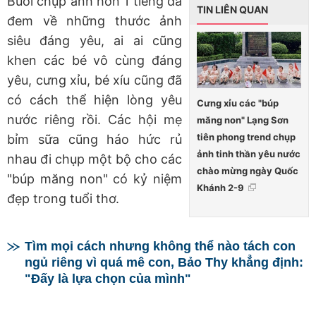
Buổi chụp ảnh hơn 1 tiếng đã
TIN LIÊN QUAN
đem về những thước ảnh
siêu đáng yêu, ai ai cũng
khen các bé vô cùng đáng
yêu, cưng xỉu, bé xíu cũng đã
có cách thể hiện lòng yêu
Cưng xỉu các "búp
nước riêng rồi. Các hội mẹ
măng non" Lạng Sơn
tiên phong trend chụp
bỉm sữa cũng háo hức rủ
ảnh tinh thần yêu nước
nhau đi chụp một bộ cho các
chào mừng ngày Quốc
"búp măng non" có kỷ niệm
Khánh 2-9
đẹp trong tuổi thơ.
Tìm mọi cách nhưng không thể nào tách con
ngủ riêng vì quá mê con, Bảo Thy khẳng định:
"Đấy là lựa chọn của mình"