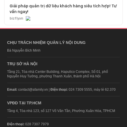
Giải pháp quản trị dữ liệu khách hàng siêu tích hợp! Tư
vấn ngay!
bizfly.vn
CHỊU TRÁCH NHIỆM QUẢN LÝ NỘI DUNG
Bà Nguyễn Bích Minh
TRỤ SỞ HÀ NỘI
Tầng 21, Tòa nhà Center Building, Hapulico Complex, Số 01, phố
Nguyễn Huy Tưởng, phường Thanh Xuân, thành phố Hà Nội
Email:
contact@afamily.vn |
Điện thoại:
024 7309 5555, máy lẻ 62.370
VPĐD TẠI TP.HCM
Tầng 4, Tòa nhà 123, số 127 Võ Văn Tần, Phường Xuân Hòa, TPHCM
Điện thoại:
028 7307 7979