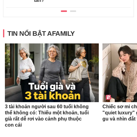
tán?
TIN NỔI BẬT AFAMILY
3 tài khoản người sau 60 tuổi không
Chiếc sơ mi c
thể không có: Thiếu một khoản, tuổi
"quiet luxury" 
già rất dễ rơi vào cảnh phụ thuộc
gu và nhìn đắt
con cái