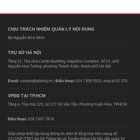
CHỊU TRÁCH NHIỆM QUẢN LÝ NỘI DUNG
Bà Nguyễn Bích Minh
TRỤ SỞ HÀ NỘI
Tầng 21, Tòa nhà Center Building, Hapulico Complex, Số 01, phố
Nguyễn Huy Tưởng, phường Thanh Xuân, thành phố Hà Nội
Email:
contact@afamily.vn |
Điện thoại:
024 7309 5555, máy lẻ 62.370
VPĐD TẠI TP.HCM
Tầng 4, Tòa nhà 123, số 127 Võ Văn Tần, Phường Xuân Hòa, TPHCM
Điện thoại:
028 7307 7979
Giấy phép thiết lập trang thông tin điện tử tổng hợp trên mạng số
2217/GP-TTĐT do Sở Thông tin và Truyền thông Hà Nội cấp ngày 10