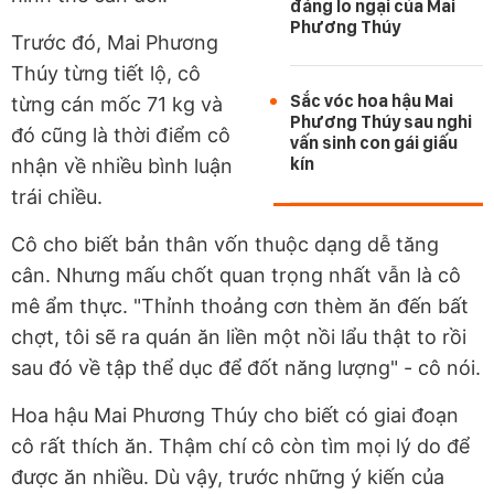
đáng lo ngại của Mai
Phương Thúy
Trước đó, Mai Phương
Thúy từng tiết lộ, cô
Sắc vóc hoa hậu Mai
từng cán mốc 71 kg và
Phương Thúy sau nghi
đó cũng là thời điểm cô
vấn sinh con gái giấu
kín
nhận về nhiều bình luận
trái chiều.
Cô cho biết bản thân vốn thuộc dạng dễ tăng
cân. Nhưng mấu chốt quan trọng nhất vẫn là cô
mê ẩm thực. "Thỉnh thoảng cơn thèm ăn đến bất
chợt, tôi sẽ ra quán ăn liền một nồi lẩu thật to rồi
sau đó về tập thể dục để đốt năng lượng" - cô nói.
Hoa hậu Mai Phương Thúy cho biết có giai đoạn
cô rất thích ăn. Thậm chí cô còn tìm mọi lý do để
được ăn nhiều. Dù vậy, trước những ý kiến của