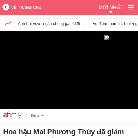
MỚI NHẤT
VỀ TRANG CHỦ
Anh trai vượt ngàn chông gai 2026
vụ điểm toán bất thường
Đẹp
Hoa hậu Mai Phương Thúy đã giảm