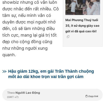
showbiz nhưng cô vẫn luôn
được nhắc đến rất nhiều. Cô
tâm sự, nếu mình vẫn có
Mai Phương Thuý tuổi
duyên được mọi người nhớ
35, ít sử dụng giày cao
đến, cô sẽ làm những điều
gót vì đã quá cao rồi!
tích cực, mang lại giá trị tốt
đẹp cho cộng đồng cũng
như những người xung
quanh.
Hậu giảm 12kg, em gái Trấn Thành chuộng
mốt áo dài khoe trọn vai trần gợi cảm
Theo
Người Lao Động
Copy link
(GMT +7)