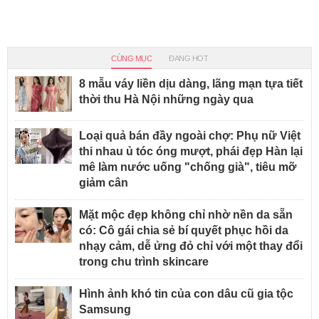
CÙNG MỤC
ĐANG HOT
8 mẫu váy liền dịu dàng, lãng mạn tựa tiết
thời thu Hà Nội những ngày qua
Loại quả bán đầy ngoài chợ: Phụ nữ Việt
thi nhau ủ tóc óng mượt, phái đẹp Hàn lại
mê làm nước uống "chống già", tiêu mỡ
giảm cân
Mặt mộc đẹp không chỉ nhờ nền da sẵn
có: Cô gái chia sẻ bí quyết phục hồi da
nhạy cảm, dễ ửng đỏ chỉ với một thay đổi
trong chu trình skincare
Hình ảnh khó tin của con dâu cũ gia tộc
Samsung