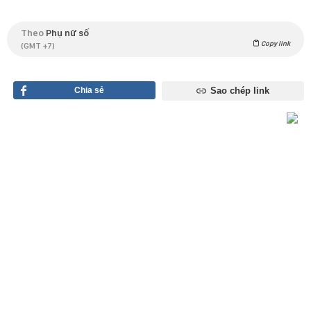
Theo
Phụ nữ số
Copy link
(GMT +7)
Chia sẻ
Sao chép link