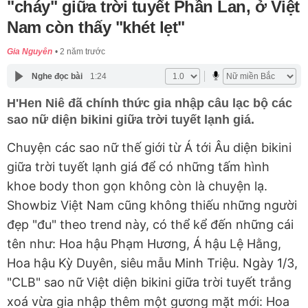
"cháy" giữa trời tuyết Phần Lan, ở Việt
Nam còn thấy "khét lẹt"
Gia Nguyên
2 năm trước
Nghe đọc bài
1:24
H'Hen Niê đã chính thức gia nhập câu lạc bộ các
sao nữ diện bikini giữa trời tuyết lạnh giá.
Chuyện các sao nữ thế giới từ Á tới Âu diện bikini
giữa trời tuyết lạnh giá để có những tấm hình
khoe body thon gọn không còn là chuyện lạ.
Showbiz Việt Nam cũng không thiếu những người
đẹp "đu" theo trend này, có thể kể đến những cái
tên như: Hoa hậu Phạm Hương, Á hậu Lệ Hằng,
Hoa hậu Kỳ Duyên, siêu mẫu Minh Triệu. Ngày 1/3,
"CLB" sao nữ Việt diện bikini giữa trời tuyết trắng
xoá vừa gia nhập thêm một gương mặt mới: Hoa