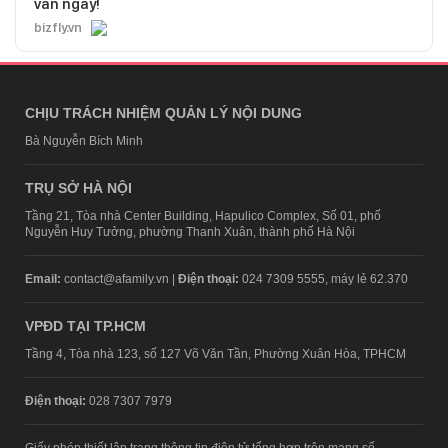
vấn ngay!
bizfly.vn
CHỊU TRÁCH NHIỆM QUẢN LÝ NỘI DUNG
Bà Nguyễn Bích Minh
TRỤ SỞ HÀ NỘI
Tầng 21, Tòa nhà Center Building, Hapulico Complex, Số 01, phố
Nguyễn Huy Tưởng, phường Thanh Xuân, thành phố Hà Nội
Email:
contact@afamily.vn |
Điện thoại:
024 7309 5555, máy lẻ 62.370
VPĐD TẠI TP.HCM
Tầng 4, Tòa nhà 123, số 127 Võ Văn Tần, Phường Xuân Hòa, TPHCM
Điện thoại:
028 7307 7979