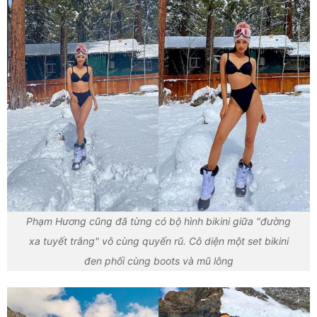
Phạm Hương cũng đã từng có bộ hình bikini giữa "đường
xa tuyết trắng" vô cùng quyến rũ. Cô diện một set bikini
đen phối cùng boots và mũ lông