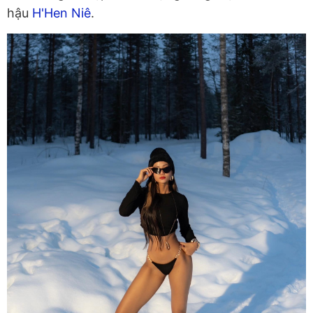
hậu
H'Hen Niê
.