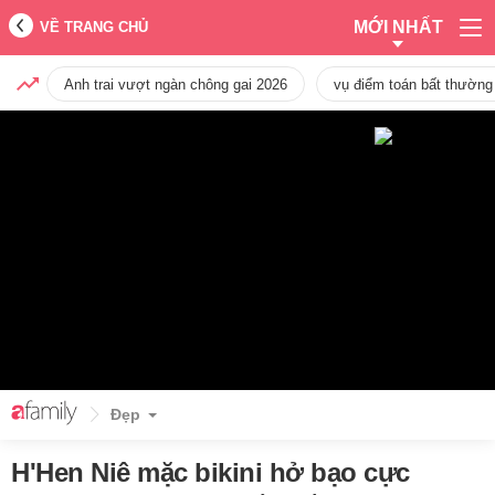
MỚI NHẤT
VỀ TRANG CHỦ
Anh trai vượt ngàn chông gai 2026
vụ điểm toán bất thường
Đẹp
H'Hen Niê mặc bikini hở bạo cực