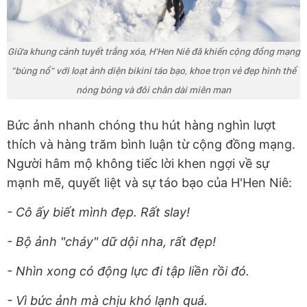
Giữa khung cảnh tuyết trắng xóa, H'Hen Niê đã khiến cộng đồng mạng
"bùng nổ" với loạt ảnh diện bikini táo bạo, khoe trọn vẻ đẹp hình thể
nóng bỏng và đôi chân dài miên man
Bức ảnh nhanh chóng thu hút hàng nghìn lượt
thích và hàng trăm bình luận từ cộng đồng mạng.
Người hâm mộ không tiếc lời khen ngợi về sự
mạnh mẽ, quyết liệt và sự táo bạo của H'Hen Niê:
- Cô ấy biết mình đẹp. Rất slay!
- Bộ ảnh "cháy" dữ dội nha, rất đẹp!
- Nhìn xong có động lực đi tập liền rồi đó.
- Vì bức ảnh mà chịu khó lạnh quá.