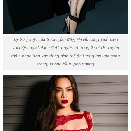
Tại 2 sự kiện của Gucci gần đây, Hà Hồ cũng xuất hiện
với diện mạo "chiến đét", quyến rũ trong 2 set đồ xuyên
thấu, khoe trọn vóc dáng hình thể ấn tượng mà vẫn sang
trọng, không hề bị phô phang