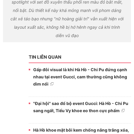
spotlight với set đồ xuyên thấu phối ren màu đỏ bắt mắt,
nổi bật. Dù thiết kế này khá mỏng manh với phom dáng
cắt xẻ táo bạo nhưng "nữ hoàng giải trí" vẫn xuất hiện với
layout xuất sắc, không hề bị hớ hênh ngay cả khi trình
diễn vũ đạo
TIN LIÊN QUAN
Gấp đôi visual là khi Hà Hồ - Chi Pu đứng cạnh
nhau tại event Gucci, cam thường cũng không
dìm nổi
"Đại hội" sao đổ bộ event Gucci: Hà Hồ - Chi Pu
sang ngất, Tiểu Vy khoe eo thon cực phẩm
Hà Hồ khoe mặt bôi kem chống nắng trắng xóa,