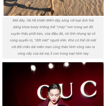
Mới đây, Hà Hồ khiến MXH dậy sóng với loạt ảnh thả
dáng khoe body không thể "cháy" hơn trong set đồ
xuyên thấu phối bèo, vừa điệu đà, nữ tính nhưng lại vô
cùng quyến rũ, "đốt mắt" người nhìn. Khó có thể rời mắt
với đôi chân dài miên man cùng thân hình vòng nào ra
vòng nấy của bà mẹ 3 con trong loạt hình này