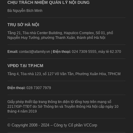
CHỊU TRÁCH NHIỆM QUẢN LÝ NỘI DUNG
Bà Nguyễn Bích Minh
TRỤ SỞ HÀ NỘI
Tầng 21, Tòa nhà Center Building, Hapulico Complex, Số 01, phố
Nguyễn Huy Tưởng, phường Thanh Xuân, thành phố Hà Nội
Email:
contact@afamily.vn |
Điện thoại:
024 7309 5555, máy lẻ 62.370
VPĐD TẠI TP.HCM
Tầng 4, Tòa nhà 123, số 127 Võ Văn Tần, Phường Xuân Hòa, TPHCM
Điện thoại:
028 7307 7979
Giấy phép thiết lập trang thông tin điện tử tổng hợp trên mạng số
2217/GP-TTĐT do Sở Thông tin và Truyền thông Hà Nội cấp ngày 10
tháng 4 năm 2019
© Copyright 2008 - 2024 – Công ty Cổ phần VCCorp