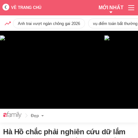
MỚI NHẤT
VỀ TRANG CHỦ
Anh trai vượt ngàn chông gai 2026
vụ điểm toán bất thường
Đẹp
Hà Hồ chắc phải nghiên cứu dữ lắm