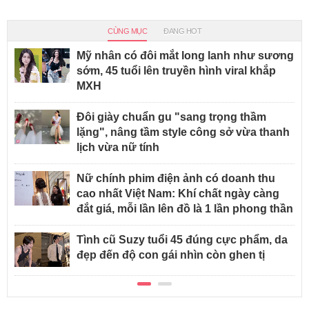
CÙNG MỤC
ĐANG HOT
Mỹ nhân có đôi mắt long lanh như sương
sớm, 45 tuổi lên truyền hình viral khắp
MXH
Đôi giày chuẩn gu "sang trọng thầm
lặng", nâng tầm style công sở vừa thanh
lịch vừa nữ tính
Nữ chính phim điện ảnh có doanh thu
cao nhất Việt Nam: Khí chất ngày càng
đắt giá, mỗi lần lên đồ là 1 lần phong thần
Tình cũ Suzy tuổi 45 đúng cực phẩm, da
đẹp đến độ con gái nhìn còn ghen tị