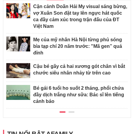
Cận cảnh Doãn Hải My visual sáng bừng,
vợ Xuân Son đặt tay lên ngực hát quốc
ca đầy cảm xúc trong trận đấu của ĐT
Việt Nam
Mẹ của mỹ nhân Hà Nội từng phủ sóng
bìa tạp chí 20 năm trước: "Mã gen” quá
đỉnh
Cậu bé gãy cả hai xương gót chân vì bắt
chước siêu nhân nhảy từ trên cao
Bé gái 6 tuổi ho suốt 2 tháng, phổi chứa
đầy dịch trắng như sữa: Bác sĩ lên tiếng
cảnh báo
TIN NỔI BẬT AFAMILY