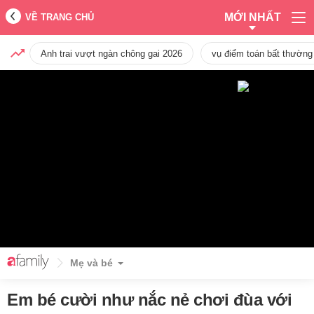
MỚI NHẤT
VỀ TRANG CHỦ
Anh trai vượt ngàn chông gai 2026
vụ điểm toán bất thường
Mẹ và bé
Em bé cười như nắc nẻ chơi đùa với