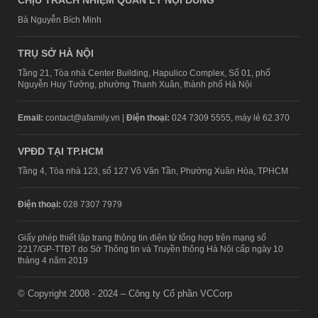
CHỊU TRÁCH NHIỆM QUẢN LÝ NỘI DUNG
Bà Nguyễn Bích Minh
TRỤ SỞ HÀ NỘI
Tầng 21, Tòa nhà Center Building, Hapulico Complex, Số 01, phố
Nguyễn Huy Tưởng, phường Thanh Xuân, thành phố Hà Nội
Email:
contact@afamily.vn |
Điện thoại:
024 7309 5555, máy lẻ 62.370
VPĐD TẠI TP.HCM
Tầng 4, Tòa nhà 123, số 127 Võ Văn Tần, Phường Xuân Hòa, TPHCM
Điện thoại:
028 7307 7979
Giấy phép thiết lập trang thông tin điện tử tổng hợp trên mạng số
2217/GP-TTĐT do Sở Thông tin và Truyền thông Hà Nội cấp ngày 10
tháng 4 năm 2019
© Copyright 2008 - 2024 – Công ty Cổ phần VCCorp