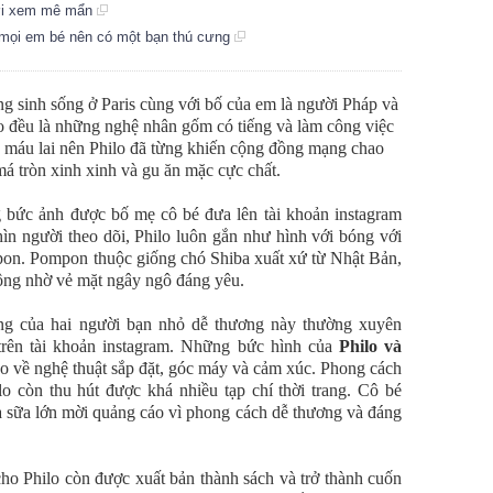
ười xem mê mẩn
mọi em bé nên có một bạn thú cưng
ang sinh sống ở Paris cùng với bố của em là người Pháp và
o đều là những nghệ nhân gốm có tiếng và làm công việc
g máu lai nên Philo đã từng khiến cộng đồng mạng chao
má tròn xinh xinh và gu ăn mặc cực chất.
g bức ảnh được bố mẹ cô bé đưa lên tài khoản instagram
n người theo dõi, Philo luôn gắn như hình với bóng với
pon. Pompon thuộc giống chó Shiba xuất xứ từ Nhật Bản,
uộng nhờ vẻ mặt ngây ngô đáng yêu.
ng của hai người bạn nhỏ dễ thương này thường xuyên
 trên tài khoản instagram. Những bức hình của
Philo và
ao về nghệ thuật sắp đặt, góc máy và cảm xúc. Phong cách
lo còn thu hút được khá nhiều tạp chí thời trang. Cô bé
à sữa lớn mời quảng cáo vì phong cách dễ thương và đáng
 Philo còn được xuất bản thành sách và trở thành cuốn