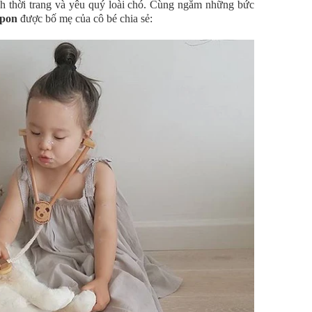
ích thời trang và yêu quý loài chó. Cùng ngắm những bức
mpon
được bố mẹ của cô bé chia sẻ: