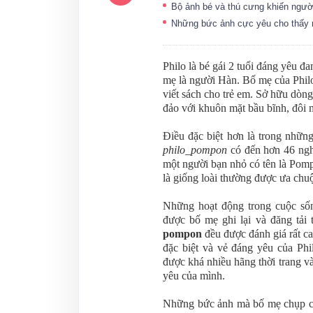
Bộ ảnh bé và thú cưng khiến ng
Những bức ảnh cực yêu cho thấy 
Philo là bé gái 2 tuổi đáng yêu đ
mẹ là người Hàn. Bố mẹ của Phil
viết sách cho trẻ em. Sở hữu dòn
đảo với khuôn mặt bầu bĩnh, đôi 
Điều đặc biệt hơn là trong nhữn
philo_pompon
có đến hơn 46 nghì
một người bạn nhỏ có tên là Pom
là giống loài thường được ưa ch
Những hoạt động trong cuộc số
được bố mẹ ghi lại và đăng tải
pompon
đều được đánh giá rất c
đặc biệt và vẻ đáng yêu của Phi
được khá nhiều hãng thời trang v
yêu của mình.
Những bức ảnh mà bố mẹ chụp cho