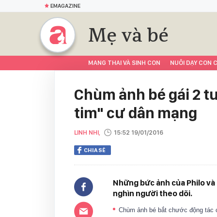
EMAGAZINE
Mẹ và bé
MANG THAI VÀ SINH CON
NUÔI DẠY CON C
Chùm ảnh bé gái 2 t
tim" cư dân mạng
LINH NHI,
15:52 19/01/2016
CHIA SẺ
Những bức ảnh của Philo và
nghìn người theo dõi.
Chùm ảnh bé bắt chước động tác 