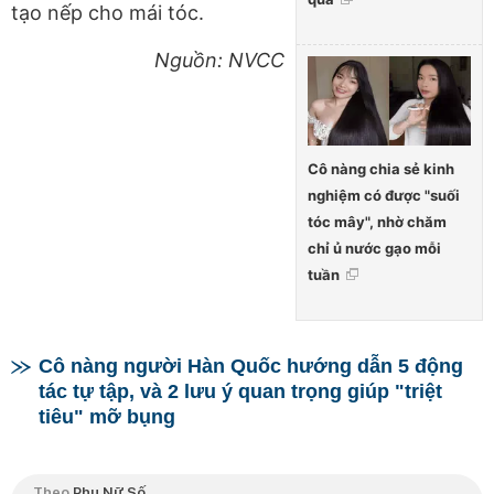
tạo nếp cho mái tóc.
Nguồn: NVCC
Cô nàng chia sẻ kinh
nghiệm có được "suối
tóc mây", nhờ chăm
chỉ ủ nước gạo mỗi
tuần
Cô nàng người Hàn Quốc hướng dẫn 5 động
tác tự tập, và 2 lưu ý quan trọng giúp "triệt
tiêu" mỡ bụng
Theo
Phụ Nữ Số