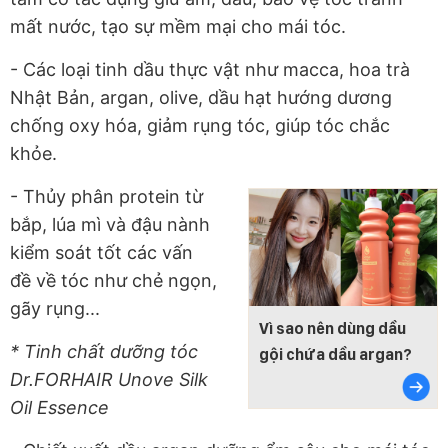
mất nước, tạo sự mềm mại cho mái tóc.
- Các loại tinh dầu thực vật như macca, hoa trà
Nhật Bản, argan, olive, dầu hạt hướng dương
chống oxy hóa, giảm rụng tóc, giúp tóc chắc
khỏe.
- Thủy phân protein từ
bắp, lúa mì và đậu nành
kiểm soát tốt các vấn
đề về tóc như chẻ ngọn,
gãy rụng...
Vì sao nên dùng dầu
* Tinh chất dưỡng tóc
gội chứa dầu argan?
Dr.FORHAIR Unove Silk
Oil Essence