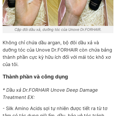
Cặp đôi dầu xả, dưỡng tóc của Unove Dr.FORHAIR.
Không chỉ chứa dầu argan, bộ đôi dầu xả và
dưỡng tóc của Unove Dr.FORHAIR còn chứa bảng
thành phần cực kỳ hữu ích đối với mái tóc khô xơ
của tôi.
Thành phần và công dụng
* Dầu xả Dr.FORHAIR Unove Deep Damage
Treatment EX:
- Silk Amino Acids sợi tự nhiên được tiết ra từ tơ
tằm có tác dụng giữ ẩm, dầu, bảo vệ tóc tránh