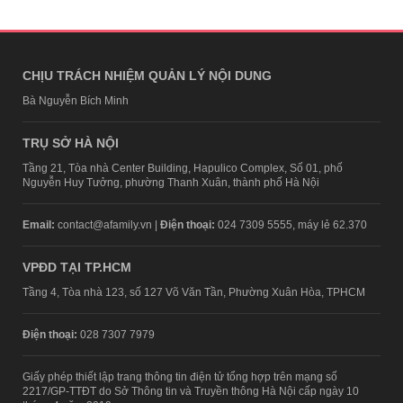
CHỊU TRÁCH NHIỆM QUẢN LÝ NỘI DUNG
Bà Nguyễn Bích Minh
TRỤ SỞ HÀ NỘI
Tầng 21, Tòa nhà Center Building, Hapulico Complex, Số 01, phố
Nguyễn Huy Tưởng, phường Thanh Xuân, thành phố Hà Nội
Email:
contact@afamily.vn |
Điện thoại:
024 7309 5555, máy lẻ 62.370
VPĐD TẠI TP.HCM
Tầng 4, Tòa nhà 123, số 127 Võ Văn Tần, Phường Xuân Hòa, TPHCM
Điện thoại:
028 7307 7979
Giấy phép thiết lập trang thông tin điện tử tổng hợp trên mạng số
2217/GP-TTĐT do Sở Thông tin và Truyền thông Hà Nội cấp ngày 10