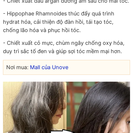
- Chiết xuất dầu argan dưỡng ẩm sâu cho mái tóc.
- Hippophae Rhamnoides thúc đẩy quá trình
hydrat hóa, cải thiện độ đàn hồi, tái tạo tóc,
chống lão hóa và phục hồi tóc.
- Chiết xuất cỏ mực, chùm ngây chống oxy hóa,
duy trì sắc tố đen và giúp sợi tóc mềm mại hơn.
Nơi mua:
Mall của Unove