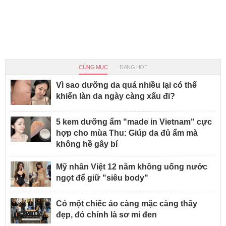
CÙNG MỤC
ĐANG HOT
Vì sao dưỡng da quá nhiều lại có thể
khiến làn da ngày càng xấu đi?
5 kem dưỡng ẩm "made in Vietnam" cực
hợp cho mùa Thu: Giúp da đủ ẩm mà
không hề gây bí
Mỹ nhân Việt 12 năm không uống nước
ngọt để giữ "siêu body"
Có một chiếc áo càng mặc càng thấy
đẹp, đó chính là sơ mi đen