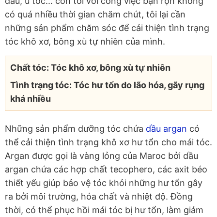
đầu, ủ tóc... còn tôi với công việc bận rộn không
có quá nhiều thời gian chăm chút, tôi lại cần
những sản phẩm chăm sóc để cải thiện tình trạng
tóc khô xơ, bông xù tự nhiên của mình.
Chất tóc: Tóc khô xơ, bông xù tự nhiên
Tình trạng tóc: Tóc hư tổn do lão hóa, gãy rụng
khá nhiều
Những sản phẩm dưỡng tóc chứa
dầu argan
có
thể cải thiện tình trạng khô xơ hư tổn cho mái tóc.
Argan được gọi là vàng lỏng của Maroc bởi dầu
argan chứa các hợp chất tecophero, các axit béo
thiết yếu giúp bảo vệ tóc khỏi những hư tổn gây
ra bởi môi trường, hóa chất và nhiệt độ. Đồng
thời, có thể phục hồi mái tóc bị hư tổn, làm giảm