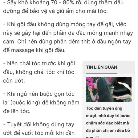
- Sấy khô khoảng 70 - 80% rồi dùng thêm dầu
dưỡng để bảo vệ và giữ ẩm cho mái tóc.
- Khi gội đầu không dùng móng tay để gãi, việc
này sẽ gây hại đến phần da đầu mỏng manh nhạy
cảm. Chỉ nên dùng phần đệm thịt ở đầu ngón tay
để massage khi gội đầu.
- Nên chải tóc trước khi gội
TIN LIÊN QUAN
đầu, không chải tóc khi tóc
còn ướt.
- Khi ngủ nên buộc gọn tóc
lại (buộc lỏng) để không nằm
Tóc đen tuyền óng
đè lên tóc.
mượt, nhờ duy trì bước
chăm sóc đặc biệt mà
- Tuyệt đối không dùng tay
đa phần chị em đều bỏ
ướt để vuốt tóc mỗi khi cần
qua