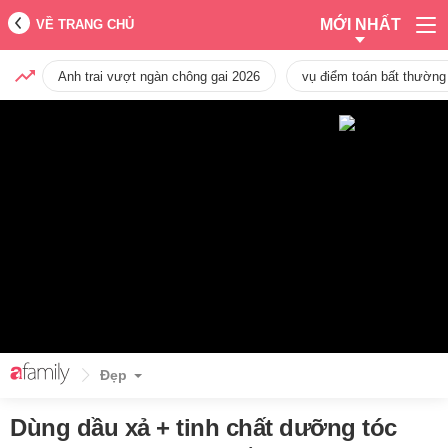
MỚI NHẤT
VỀ TRANG CHỦ
Anh trai vượt ngàn chông gai 2026
vụ điểm toán bất thường
Đẹp
Dùng dầu xả + tinh chất dưỡng tóc