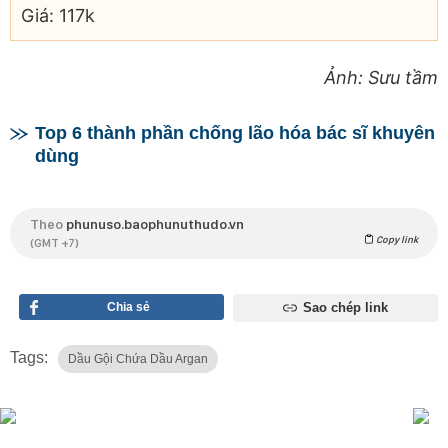
Giá: 117k
Ảnh: Sưu tầm
Top 6 thành phần chống lão hóa bác sĩ khuyên
dùng
Theo
phunuso.baophunuthudo.vn
Copy link
(GMT +7)
Chia sẻ
Sao chép link
Tags:
Dầu Gội Chứa Dầu Argan