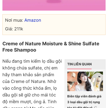
Nơi mua:
Amazon
Giá: 211k
Creme of Nature Moisture & Shine Sulfate
Free Shampoo
Nếu đang tìm kiếm lọ dầu gội
TIN LIÊN QUAN
không chứa sulfate, chị em
hãy tham khảo sản phẩm
của Creme of Nature. Nhờ
vào công thức khóa ẩm, lọ
dầu gội sẽ giữ cho mái tóc
Biên tập viên đánh giá
độ mềm mượt, óng ả. Tinh
3 loại dầu gội trị rụng
tóc từ đắt đến rẻ