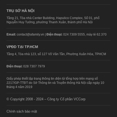
TRỤ SỞ HÀ NỘI
Tầng 21, Tòa nhà Center Building, Hapulico Complex, Số 01, phố
Nguyễn Huy Tưởng, phường Thanh Xuân, thành phố Hà Nội
Email:
contact@afamily.vn |
Điện thoại:
024 7309 5555, máy lẻ 62.370
VPĐD TẠI TP.HCM
Tầng 4, Tòa nhà 123, số 127 Võ Văn Tần, Phường Xuân Hòa, TPHCM
Điện thoại:
028 7307 7979
Giấy phép thiết lập trang thông tin điện tử tổng hợp trên mạng số
2217/GP-TTĐT do Sở Thông tin và Truyền thông Hà Nội cấp ngày 10
tháng 4 năm 2019
© Copyright 2008 - 2024 – Công ty Cổ phần VCCorp
Chính sách bảo mật