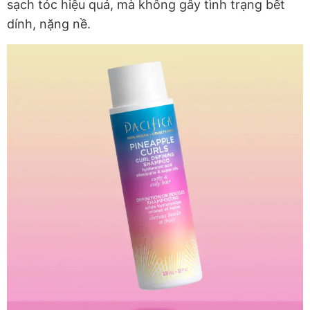
sạch tóc hiệu quả, mà không gây tình trạng bết
dính, nặng nề.