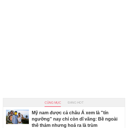
CÙNG MỤC
ĐANG HOT
Mỹ nam được cả châu Á xem là "tín
ngưỡng" nay chỉ còn dĩ vãng: Bề ngoài
thê thảm nhưng hoá ra là trùm