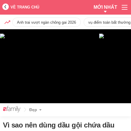
MỚI NHẤT
VỀ TRANG CHỦ
Anh trai vượt ngàn chông gai 2026
vụ điểm toán bất thường
Đẹp
Vì sao nên dùng dầu gội chứa dầu