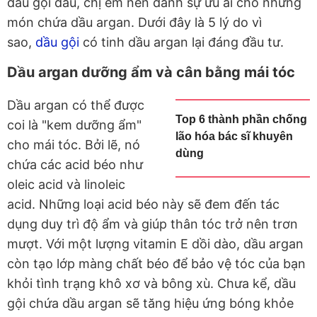
dầu gội đầu, chị em nên dành sự ưu ái cho những
món chứa dầu argan. Dưới đây là 5 lý do vì
sao,
dầu gội
có tinh dầu argan lại đáng đầu tư.
Dầu argan dưỡng ẩm và cân bằng mái tóc
Dầu argan có thể được
Top 6 thành phần chống
coi là "kem dưỡng ẩm"
lão hóa bác sĩ khuyên
cho mái tóc. Bởi lẽ, nó
dùng
chứa các acid béo như
oleic acid và linoleic
acid. Những loại acid béo này sẽ đem đến tác
dụng duy trì độ ẩm và giúp thân tóc trở nên trơn
mượt. Với một lượng vitamin E dồi dào, dầu argan
còn tạo lớp màng chất béo để bảo vệ tóc của bạn
khỏi tình trạng khô xơ và bông xù. Chưa kể, dầu
gội chứa dầu argan sẽ tăng hiệu ứng bóng khỏe