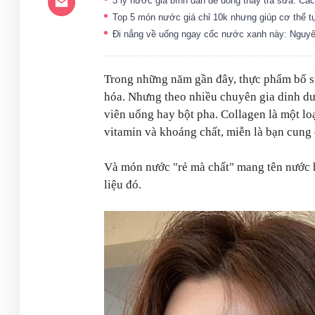
3 ly nước giá bình dân để uống thay trà sữa: Cá
Top 5 món nước giá chỉ 10k nhưng giúp cơ thể tự
Đi nắng về uống ngay cốc nước xanh này: Nguyên 
Trong những năm gần đây, thực phẩm bổ sun
hóa. Nhưng theo nhiều chuyên gia dinh dưỡ
viên uống hay bột pha. Collagen là một loạ
vitamin và khoáng chất, miễn là bạn cung
Và món nước "rẻ mà chất" mang tên nước 
liệu đó.