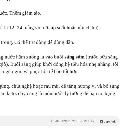
nước. Thêm giấm táo.
hất là 12–24 tiếng với nồi áp suất hoặc nồi chậm).
 trong. Có thể trữ đông để dùng dần.
ống nước hầm xương là vào buổi
sáng sớm
(trước bữa sáng
 giờ). Buổi sáng giúp khởi động hệ tiêu hóa nhẹ nhàng, tối
n ngủ ngon và phục hồi tế bào tốt hơn.
 gừng, chút nghệ hoặc rau mùi để tăng hương vị và bổ sung
 ăn keto, đây cũng là món nước lý tưởng để bạn no bụng
08/06/2025 21:05 (GMT +7)
Copy link