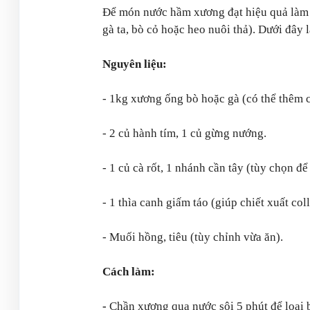
Để món nước hầm xương đạt hiệu quả làm đ
gà ta, bò cỏ hoặc heo nuôi thả). Dưới đây 
Nguyên liệu:
- 1kg xương ống bò hoặc gà (có thể thêm ch
- 2 củ hành tím, 1 củ gừng nướng.
- 1 củ cà rốt, 1 nhánh cần tây (tùy chọn đ
- 1 thìa canh giấm táo (giúp chiết xuất col
- Muối hồng, tiêu (tùy chỉnh vừa ăn).
Cách làm:
-
Chần xương qua nước sôi 5 phút để loại b