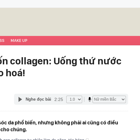
SS
MAKE UP
ốn collagen: Uống thứ nước
o hoá!
2:25
Nghe đọc bài
óc da phổ biến, nhưng không phải ai cũng có điều
g cho chúng.