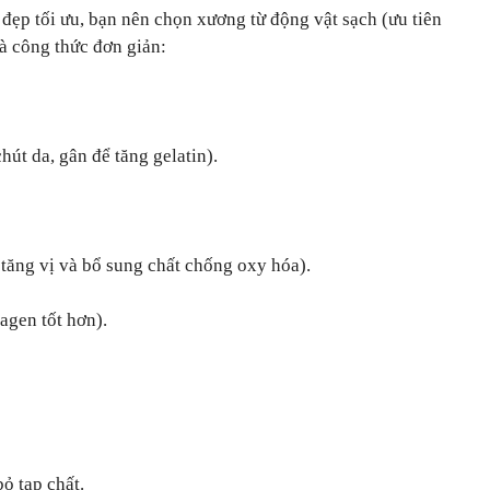
ẹp tối ưu, bạn nên chọn xương từ động vật sạch (ưu tiên
là công thức đơn giản:
út da, gân để tăng gelatin).
ể tăng vị và bổ sung chất chống oxy hóa).
lagen tốt hơn).
ỏ tạp chất.