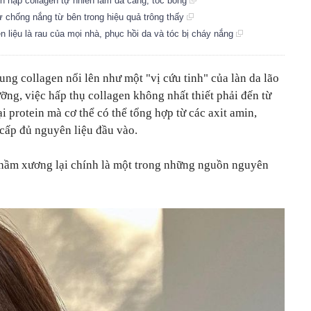
ch nạp collagen tự nhiên làm da căng, tóc bóng
 chống nắng từ bên trong hiệu quả trông thấy
liệu là rau của mọi nhà, phục hồi da và tóc bị cháy nắng
g collagen nổi lên như một "vị cứu tinh" của làn da lão
ng, việc hấp thụ collagen không nhất thiết phải đến từ
i protein mà cơ thể có thể tổng hợp từ các axit amin,
 cấp đủ nguyên liệu đầu vào.
hầm xương lại chính là một trong những nguồn nguyên