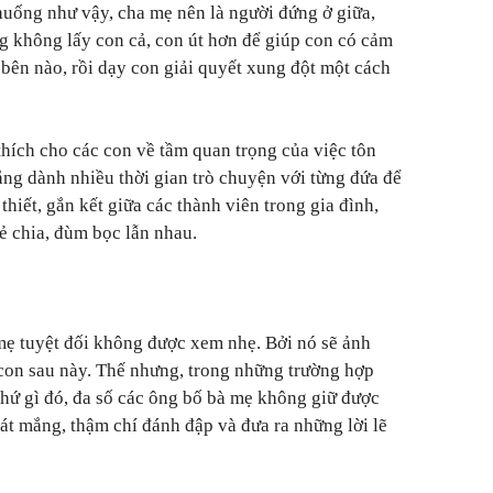
uống như vậy, cha mẹ nên là người đứng ở giữa,
g không lấy con cả, con út hơn để giúp con có cảm
 bên nào, rồi dạy con giải quyết xung đột một cách
thích cho các con về tầm quan trọng của việc tôn
ng dành nhiều thời gian trò chuyện với từng đứa để
thiết, gắn kết giữa các thành viên trong gia đình,
ẻ chia, đùm bọc lẫn nhau.
mẹ tuyệt đối không được xem nhẹ. Bởi nó sẽ ảnh
con sau này. Thế nhưng, trong những trường hợp
 thứ gì đó, đa số các ông bố bà mẹ không giữ được
uát mắng, thậm chí đánh đập và đưa ra những lời lẽ