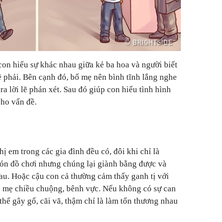
con hiểu sự khác nhau giữa kẻ ba hoa và người biết
lẽ phải. Bên cạnh đó, bố mẹ nên bình tĩnh lắng nghe
ra lời lẽ phán xét. Sau đó giúp con hiểu tình hình
cho vấn đề.
hị em trong các gia đình đều có, đôi khi chỉ là
ón đồ chơi nhưng chúng lại giành bằng được và
u. Hoặc cậu con cả thường cảm thấy ganh tị với
c mẹ chiều chuộng, bênh vực. Nếu không có sự can
thể gây gổ, cãi vã, thậm chí là làm tổn thương nhau