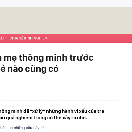
ÁI
CHIA SẺ KINH NGHIỆM
a mẹ thông minh trước
rẻ nào cũng có
ông minh đã "xử lý" những hành vi xấu của trẻ
ậu quả nghiêm trọng có thể xảy ra nhé.
 hỏi con những câu này