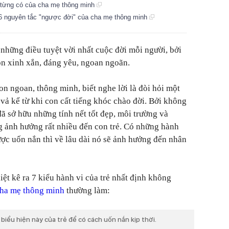
 từng có của cha mẹ thông minh
 6 nguyên tắc "ngược đời" của cha mẹ thông minh
 những điều tuyệt vời nhất cuộc đời mỗi người, bởi
n xinh xắn, đáng yêu, ngoan ngoãn.
n ngoan, thông minh, biết nghe lời là đòi hỏi một
vả kể từ khi con cất tiếng khóc chào đời. Bởi không
đã sở hữu những tính nết tốt đẹp, môi trường và
g ảnh hưởng rất nhiều đến con trẻ. Có những hành
ợc uốn nắn thì về lâu dài nó sẽ ảnh hưởng đến nhân
iệt kê ra 7 kiểu hành vi của trẻ nhất định không
ha mẹ thông minh
thường làm:
iểu hiện này của trẻ để có cách uốn nắn kịp thời.