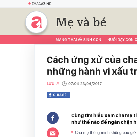
EMAGAZINE
Mẹ và bé
MANG THAI VÀ SINH CON
NUÔI DẠY CON C
Cách ứng xử của ch
những hành vi xấu t
LƯU LY,
07:04 23/04/2017
CHIA SẺ
Cùng tìm hiểu xem cha mẹ th
như thế nào để ngăn chặn h
Cha mẹ thông minh không bao giờ