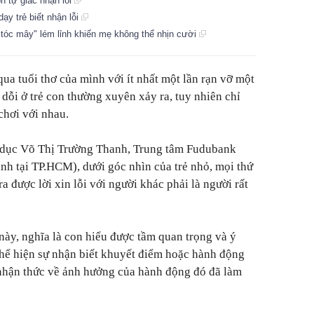
n tự giác nhận lỗi
ạy trẻ biết nhận lỗi
 tóc mây" lém lỉnh khiến mẹ không thể nhịn cười
 qua tuổi thơ của mình với ít nhất một lần rạn vỡ một
dỗi ở trẻ con thường xuyên xảy ra, tuy nhiên chỉ
ẻ chơi với nhau.
 dục Võ Thị Trường Thanh, Trung tâm Fudubank
nh tại TP.HCM), dưới góc nhìn của trẻ nhỏ, mọi thứ
ra được lời xin lỗi với người khác phải là người rất
này, nghĩa là con hiểu được tầm quan trọng và ý
 thể hiện sự nhận biết khuyết điểm hoặc hành động
 nhận thức về ảnh hưởng của hành động đó đã làm