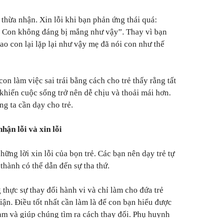
 thừa nhận. Xin lỗi khi bạn phản ứng thái quá:
n. Con không đáng bị mắng như vậy”.
Thay vì bạn
sao con lại lặp lại như vậy mẹ đã nói con như thế
 con làm việc sai trái bằng cách cho trẻ thấy rằng tất
khiến cuộc sống trở nên dễ chịu và thoải mái hơn.
g ta cần dạy cho trẻ.
hận lỗi và xin lỗi
ững lời xin lỗi của bọn trẻ. Các bạn nên dạy trẻ tự
n thành có thể dẫn đến sự tha thứ.
thực sự thay đổi hành vi và chỉ làm cho đứa trẻ
iận. Điều tốt nhất cần làm là để con bạn hiểu được
àm và giúp chúng tìm ra cách thay đổi. Phụ huynh