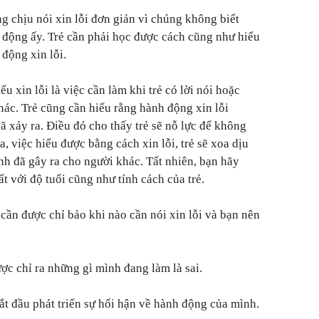
ông chịu nói xin lỗi đơn giản vì chúng không biết
 động ấy. Trẻ cần phải học được cách cũng như hiểu
động xin lỗi.
ểu xin lỗi là việc cần làm khi trẻ có lời nói hoặc
hác. Trẻ cũng cần hiểu rằng hành động xin lỗi
 xảy ra. Điều đó cho thấy trẻ sẽ nỗ lực để không
ra, việc hiểu được bằng cách xin lỗi, trẻ sẽ xoa dịu
h đã gây ra cho người khác. Tất nhiên, bạn hãy
t với độ tuổi cũng như tính cách của trẻ.
ẻ cần được chỉ bảo khi nào cần nói xin lỗi và bạn nên
ược chỉ ra những gì mình đang làm là sai.
 bắt đầu phát triển sự hối hận về hành động của mình.