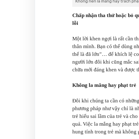
Không nên la mắng hay trách phạt 
Chấp nhận tha thứ hoặc bỏ qu
lỗi
Một lời khen ngợi là rất cần t
thân mình. Bạn có thể dùng nh
thế là đã lớn”… để khích lệ c
người lớn đôi khi cũng mắc sai
chữa mới đáng khen và được t
Không la mắng hay phạt trẻ
Đôi khi chúng ta cần có nhữn
phương pháp như vậy chỉ là nhấ
trẻ hiểu sai lầm của trẻ và cho
quả. Việc la mắng hay phạt trẻ
hung tính trong trẻ mà không g