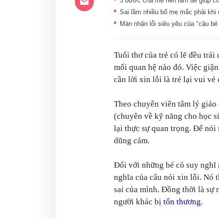
5 bước cha mẹ nên làm để giúp co
Sai lầm nhiều bố mẹ mắc phải khi d
Màn nhận lỗi siêu yêu của "cậu bé
Tuổi thơ của trẻ có lẽ đều trải
mối quan hệ nào đó. Việc giận 
cần lời xin lỗi là trẻ lại vui v
Theo chuyên viên tâm lý giáo
(chuyên về kỹ năng cho học si
lại thực sự quan trọng. Để nói 
dũng cảm.
Đối với những bé có suy nghĩ 
nghĩa của câu nói xin lỗi. Nó
sai của mình. Đồng thời là sự
người khác bị
tổn thương
.