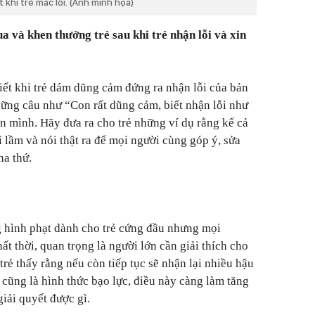
khi trẻ mắc lỗi. (Ảnh minh họa)
a và khen thưởng trẻ sau khi trẻ nhận lỗi và xin
hiết khi trẻ dám dũng cảm đứng ra nhận lỗi của bản
ững câu như “Con rất dũng cảm, biết nhận lỗi như
on mình. Hãy đưa ra cho trẻ những ví dụ rằng kể cả
 lầm và nói thật ra để mọi người cùng góp ý, sửa
ha thứ.
g hình phạt dành cho trẻ cứng đầu nhưng mọi
t thời, quan trọng là người lớn cần giải thích cho
 trẻ thấy rằng nếu còn tiếp tục sẽ nhận lại nhiều hậu
 cũng là hình thức bạo lực, điều này càng làm tăng
iải quyết được gì.