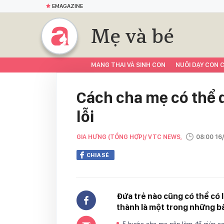
EMAGAZINE
Mẹ và bé
MANG THAI VÀ SINH CON
NUÔI DẠY CON C
Cách cha mẹ có thể d
lỗi
GIA HƯNG (TỔNG HỢP)/ VTC NEWS,
08:00 16
CHIA SẺ
Đứa trẻ nào cũng có thể có lỗ
thành là một trong những bà