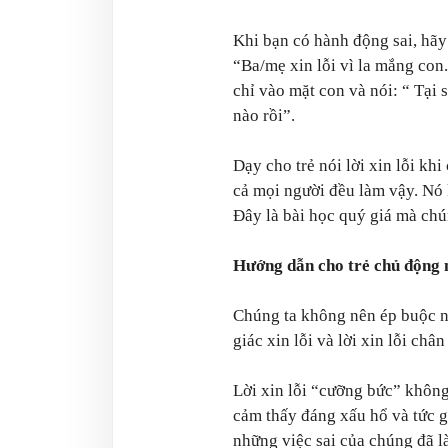
Khi bạn có hành động sai, hãy
“Ba/mẹ xin lỗi vì la mắng co
chỉ vào mặt con và nói: “
Tại 
nào rồi”.
Dạy cho trẻ nói lời xin lỗi khi
cả mọi người đều làm vậy. Nó 
Đây là bài học quý giá mà chún
Hướng dẫn cho trẻ chủ động n
Chúng ta không nên ép buộc nh
giác xin lỗi và lời xin lỗi châ
Lời xin lỗi “cưỡng bức” không 
cảm thấy đáng xấu hổ và tức g
những việc sai của chúng đã l