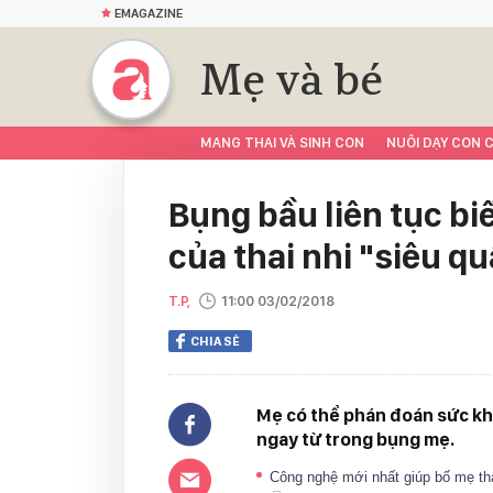
EMAGAZINE
Mẹ và bé
MANG THAI VÀ SINH CON
NUÔI DẠY CON C
Bụng bầu liên tục bi
của thai nhi "siêu q
T.P,
11:00 03/02/2018
CHIA SẺ
Mẹ có thể phán đoán sức kh
ngay từ trong bụng mẹ.
Công nghệ mới nhất giúp bố mẹ th