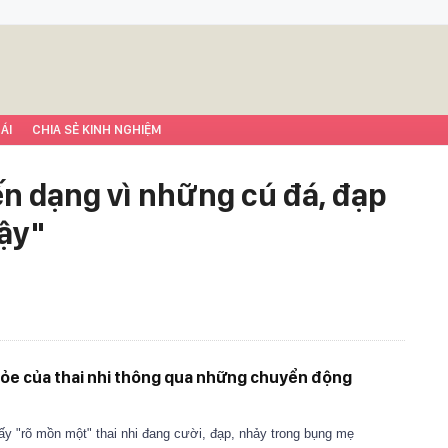
ÁI
CHIA SẺ KINH NGHIỆM
ến dạng vì những cú đá, đạp
uậy"
ỏe của thai nhi thông qua những chuyển động
ấy "rõ mồn một" thai nhi đang cười, đạp, nhảy trong bụng mẹ