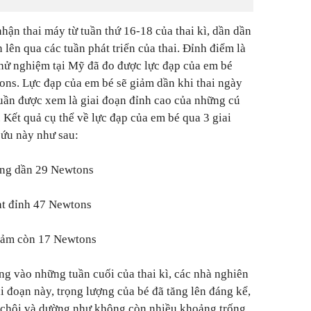
hận thai máy từ tuần thứ 16-18 của thai kì, dần dần
 lên qua các tuần phát triển của thai. Đỉnh điểm là
 thử nghiệm tại Mỹ đã đo được lực đạp của em bé
ons. Lực đạp của em bé sẽ giảm dần khi thai ngày
tuần được xem là giai đoạn đỉnh cao của những cú
 Kết quả cụ thể về lực đạp của em bé qua 3 giai
cứu này như sau:
tăng dần 29 Newtons
đạt đỉnh 47 Newtons
giảm còn 17 Newtons
ng vào những tuần cuối của thai kì, các nhà nghiên
ai đoạn này, trọng lượng của bé đã tăng lên đáng kể,
t chội và dường như không còn nhiều khoảng trống