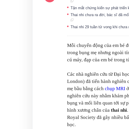
Tận mắt chứng kiến sự phát triển kì
Thai nhi chưa ra đời, bác sĩ đã m
Thai nhi 29 tuần tử vong khi chưa
Mỗi chuyển động của em bé đư
trong bụng mẹ nhưng ngoài tín
cú máy, đạp của em bé trong t
Các nhà nghiên cứu từ Đại họ
London) đã tiến hành nghiên c
mẹ bầu bằng cách
chụp MRI
ở
nghiên cứu này nhằm khám ph
bụng và mối liên quan tới sự 
hình xương chân của
thai nhi
.
Royal Society đã gây nhiều b
học.