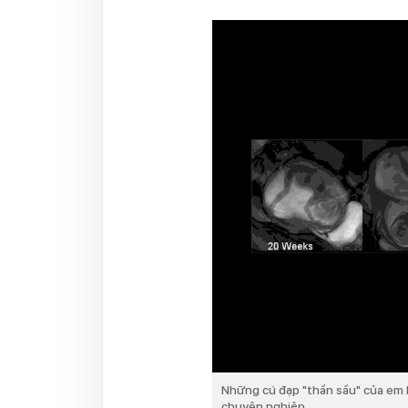
Những cú đạp "thần sầu" của em
chuyên nghiệp.