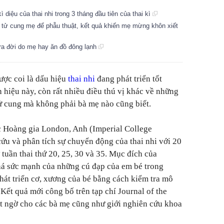
 diệu của thai nhi trong 3 tháng đầu tiên của thai kì
ổ tử cung mẹ để phẫu thuật, kết quả khiến mẹ mừng khôn xiết
 ra đời do mẹ hay ăn đồ đông lạnh
ợc coi là dấu hiệu
thai nhi
đang phát triển tốt
 hiệu này, còn rất nhiều điều thú vị khác về những
ử cung mà không phải bà mẹ nào cũng biết.
c Hoàng gia London, Anh (Imperial College
ứu và phân tích sự chuyển động của thai nhi với 20
 tuần thai thứ 20, 25, 30 và 35. Mục đích của
á sức mạnh của những cú đạp của em bé trong
phát triển cơ, xương của bé bằng cách kiểm tra mô
 Kết quả mới công bố trên tạp chí Journal of the
ất ngờ cho các bà mẹ cũng như giới nghiên cứu khoa