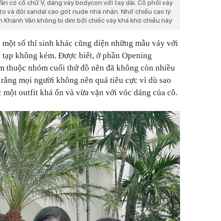
n có cổ chữ V, dáng váy bodycon với tay dài. Cô phối váy
to và đôi sandal cao gót nude nhã nhặn. Nhờ chiều cao lý
 Khánh Vân không bị dìm bởi chiếc váy khá khó chiều này
một số thí sinh khác cũng diện những mẫu váy với
ức tạp không kém. Được biết, ở phần Opening
am thuộc nhóm cuối thử đồ nên đã không còn nhiều
 rằng mọi người không nên quá tiêu cực vì dù sao
một outfit khá ổn và vừa vặn với vóc dáng của cô.