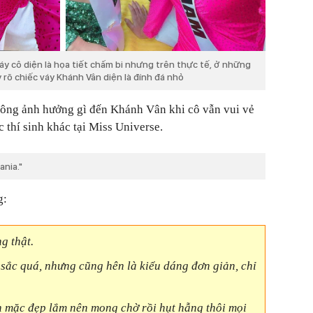
y cô diện là họa tiết chấm bi nhưng trên thực tế, ở những
 rõ chiếc váy Khánh Vân diện là đính đá nhỏ
hông ảnh hưởng gì đến Khánh Vân khi cô vẫn vui vẻ
c thí sinh khác tại Miss Universe.
ania."
g:
g thật.
 sắc quá, nhưng cũng hên là kiểu dáng đơn giản, chỉ
n mặc đẹp lắm nên mong chờ rồi hụt hẫng thôi mọi