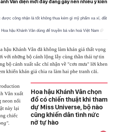
nh Vân diện mới đây đang gây nên nhiều ý kiến
 được công nhận là tốt không thua kém gì mỹ phẩm xa xỉ, đắt
em Hoa hậu Khánh Vân dùng để truyền bá văn hoá Việt Nam
Hoa hậu Khánh Vân đã không làm khán giả thất vọng
ời với những bộ cánh lộng lẫy cùng thần thái tự tin
ng bộ cánh xuất sắc chỉ nhận về "cơn mưa" lời khen
tem khiến khán giả chia ra làm hai phe tranh cãi.
troduction
Hoa hậu Khánh Vân chọn
nh Vân xuất
đồ có chiến thuật khi tham
g neon nổi
dự Miss Universe, bộ nào
ật này lại
cũng khiến dân tình nức
ằng chiếc
nở tự hào
ong".