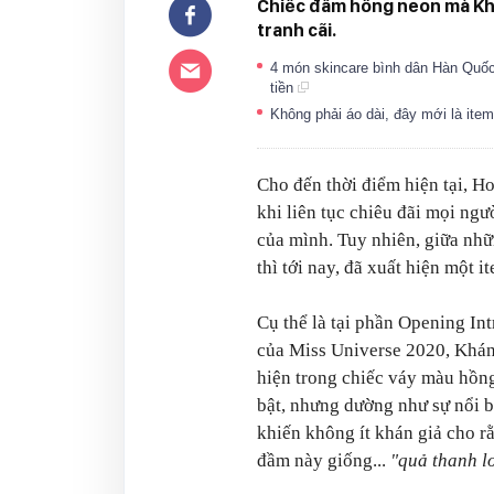
Chiếc đầm hồng neon mà Khá
tranh cãi.
4 món skincare bình dân Hàn Quốc
tiền
Không phải áo dài, đây mới là it
Cho đến thời điểm hiện tại, 
khi liên tục chiêu đãi mọi ngư
của mình. Tuy nhiên, giữa nhữ
thì tới nay, đã xuất hiện một i
Cụ thể là tại phần Opening In
của Miss Universe 2020, Khá
hiện trong chiếc váy màu hồn
bật, nhưng dường như sự nổi b
khiến không ít khán giả cho r
đầm này giống...
"quả thanh l