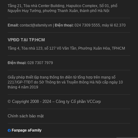
Tầng 21, Tòa nhà Center Building, Hapulico Complex, Số 01, phố
Nguyễn Huy Tưởng, phường Thanh Xuân, thành phố Hà Nội
Email:
contact@afamily.vn |
Điện thoại:
024 7309 5555, máy lẻ 62.370
VPĐD TẠI TP.HCM
Tầng 4, Tòa nhà 123, số 127 Võ Văn Tần, Phường Xuân Hòa, TPHCM
Điện thoại:
028 7307 7979
Giấy phép thiết lập trang thông tin điện tử tổng hợp trên mạng số
2217/GP-TTĐT do Sở Thông tin và Truyền thông Hà Nội cấp ngày 10
tháng 4 năm 2019
© Copyright 2008 - 2024 – Công ty Cổ phần VCCorp
Chính sách bảo mật
Fanpage aFamily