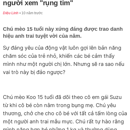
người xem "rụng tim"
Diệu Linh
10 năm trước
Chú mèo 15 tuổi này xứng đáng được trao danh
hiệu anh trai tuyệt vời của năm.
Sự đáng yêu của động vật luôn gợi lên bản năng
chăm sóc của trẻ nhỏ, khiến các bé cảm thấy
mình như một người chị lớn. Nhưng sẽ ra sao nếu
vai trò này bị đảo ngược?
Chú mèo Koo 15 tuổi đã dõi theo cô em gái Suzu
từ khi cô bé còn nằm trong bụng mẹ. Chú yêu
thương, chở che cho cô bé với tất cả tấm lòng của
một người anh trai mẫu mực. Chú rất tự hào rằng
mình nặng hơn bé những 1 kg và thường dùng