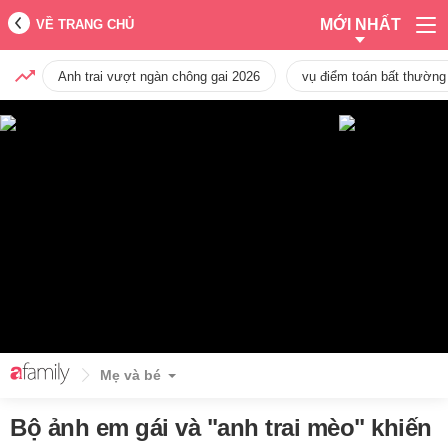
MỚI NHẤT
VỀ TRANG CHỦ
Anh trai vượt ngàn chông gai 2026
vụ điểm toán bất thường
Mẹ và bé
Bộ ảnh em gái và "anh trai mèo" khiến