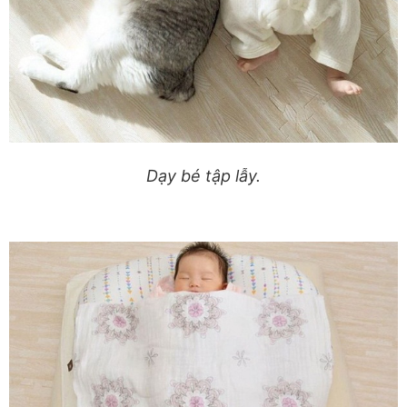
Dạy bé tập lẫy.