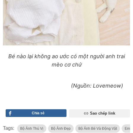
Bé nào lại không ao ước có một người anh trai
mèo cơ chứ
(Nguồn: Lovemeow)
Chia sẻ
Sao chép link
Tags:
Bộ Ảnh Thú Vị
Bộ Ảnh Đẹp
Bộ Ảnh Bé Và Động Vật
Em B