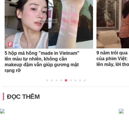
9 năm trôi qua
5 hộp má hồng "made in Vietnam"
của phim Việt:
lên màu tự nhiên, không cần
lên mây, lời t
makeup đậm vẫn giúp gương mặt
rạng rỡ
ĐỌC THÊM