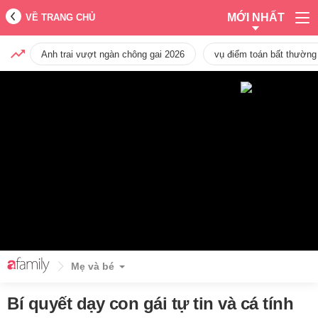
MỚI NHẤT
VỀ TRANG CHỦ
Anh trai vượt ngàn chông gai 2026
vụ điểm toán bất thường
Mẹ và bé
Bí quyết dạy con gái tự tin và cá tính