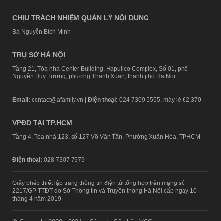
CHỊU TRÁCH NHIỆM QUẢN LÝ NỘI DUNG
Bà Nguyễn Bích Minh
TRỤ SỞ HÀ NỘI
Tầng 21, Tòa nhà Center Building, Hapulico Complex, Số 01, phố
Nguyễn Huy Tưởng, phường Thanh Xuân, thành phố Hà Nội
Email:
contact@afamily.vn |
Điện thoại:
024 7309 5555, máy lẻ 62.370
VPĐD TẠI TP.HCM
Tầng 4, Tòa nhà 123, số 127 Võ Văn Tần, Phường Xuân Hòa, TPHCM
Điện thoại:
028 7307 7979
Giấy phép thiết lập trang thông tin điện tử tổng hợp trên mạng số
2217/GP-TTĐT do Sở Thông tin và Truyền thông Hà Nội cấp ngày 10
tháng 4 năm 2019