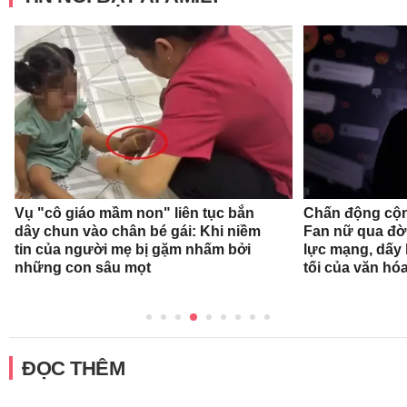
Vụ "cô giáo mầm non" liên tục bắn
Chấn động cộn
dây chun vào chân bé gái: Khi niềm
Fan nữ qua đời
tin của người mẹ bị gặm nhấm bởi
lực mạng, dấy 
những con sâu mọt
tối của văn hóa
ĐỌC THÊM