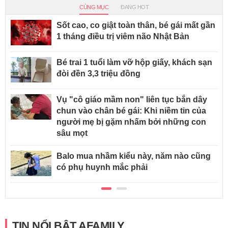
CÙNG MỤC
ĐANG HOT
Sốt cao, co giật toàn thân, bé gái mất gần
1 tháng điều trị viêm não Nhật Bản
Bé trai 1 tuổi làm vỡ hộp giấy, khách sạn
đòi đền 3,3 triệu đồng
Vụ "cô giáo mầm non" liên tục bắn dây
chun vào chân bé gái: Khi niềm tin của
người mẹ bị gặm nhấm bởi những con
sâu mọt
Balo mua nhầm kiểu này, năm nào cũng
có phụ huynh mắc phải
TIN NỔI BẬT AFAMILY