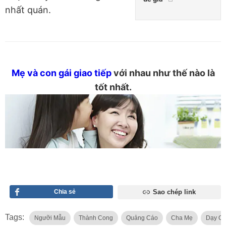
nhất quán.
Mẹ và con gái giao tiếp
với nhau như thế nào là
tốt nhất.
Chia sẻ
Sao chép link
Tags:
Ngưỡi Mẫu
Thành Cong
Quảng Cáo
Cha Mẹ
Dạy Co