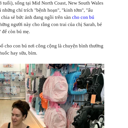
3 tuổi), sống tại Mid North Coast, New South Wales
i những chỉ trích "bệnh hoạn", "kinh tởm", "ấu
 chia sẻ bức ảnh đang ngồi trên sàn
cho con bú
hững người này cho rằng con trai của chị Sarah, bé
" để còn bú mẹ.
bố cho con bú nơi công cộng là chuyện bình thường
huốc hay sữa, bỉm.