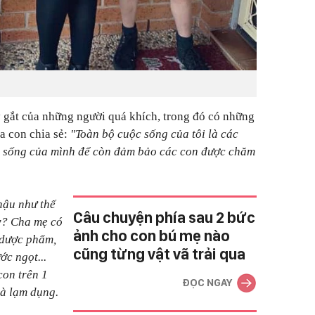
ay gắt của những người quá khích, trong đó có những
ba con chia sẻ:
"Toàn bộ cuộc sống của tôi là các
c sống của mình để còn đảm bảo các con được chăm
 hậu như thế
Câu chuyện phía sau 2 bức
y? Cha mẹ có
ảnh cho con bú mẹ nào
 dược phẩm,
cũng từng vật vã trải qua
ớc ngọt...
on trên 1
ĐỌC NGAY
là lạm dụng.