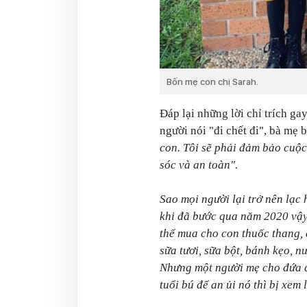
Bốn mẹ con chị Sarah.
Đáp lại những lời chỉ trích g
người nói "đi chết đi", bà mẹ 
con. Tôi sẽ phải đảm bảo cuộ
sóc và an toàn".
Sao mọi người lại trở nên lạc
khi đã bước qua năm 2020 vậ
thể mua cho con thuốc thang,
sữa tươi, sữa bột, bánh kẹo, nư
Nhưng một người mẹ cho đứa c
tuổi bú để an ủi nó thì bị xem 