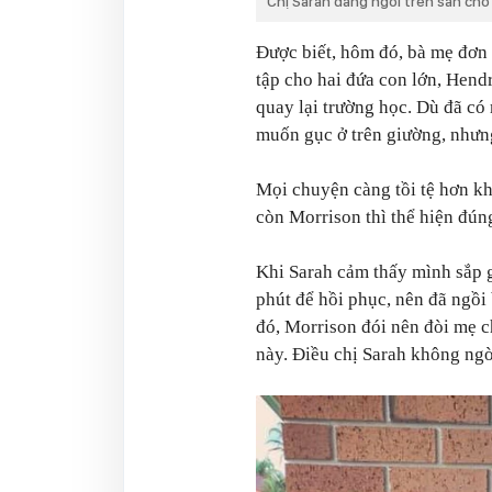
Chị Sarah đang ngồi trên sàn cho
Được biết, hôm đó, bà mẹ đơn 
tập cho hai đứa con lớn, Hendr
quay lại trường học. Dù đã có 
muốn gục ở trên giường, nhưng
Mọi chuyện càng tồi tệ hơn k
còn Morrison thì thể hiện đún
Khi Sarah cảm thấy mình sắp g
phút để hồi phục, nên đã ngồi 
đó, Morrison đói nên đòi mẹ 
này. Điều chị Sarah không ngờ 