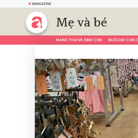
EMAGAZINE
Mẹ và bé
MANG THAI VÀ SINH CON
NUÔI DẠY CON C