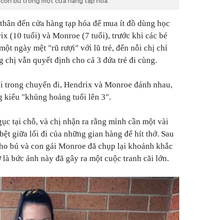
 con bú trong một cửa hàng tạp hóa.
thân đến cửa hàng tạp hóa để mua ít đồ dùng học
ix (10 tuổi) và Monroe (7 tuổi), trước khi các bé
một ngày mệt "rũ rượi" với lũ trẻ, đến nỗi chị chỉ
 chị vẫn quyết định cho cả 3 đứa trẻ đi cùng.
hi trong chuyến đi, Hendrix và Monroe đánh nhau,
g kiểu "khủng hoảng tuổi lên 3".
ục tại chỗ, và chị nhận ra rằng mình cần một vài
bệt giữa lối đi của những gian hàng để hít thở. Sau
cho bú và con gái Monroe đã chụp lại khoảnh khắc
là bức ảnh này đã gây ra một cuộc tranh cãi lớn.