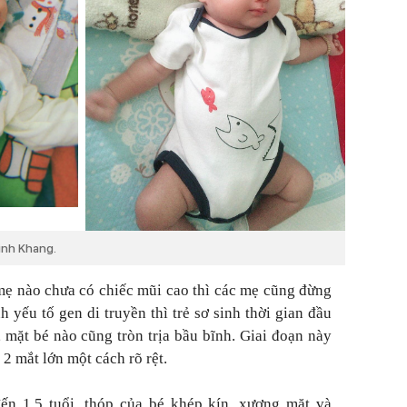
inh Khang.
mẹ nào chưa có chiếc mũi cao thì các mẹ cũng đừng
 yếu tố gen di truyền thì trẻ sơ sinh thời gian đầu
, mặt bé nào cũng tròn trịa bầu bĩnh. Giai đoạn này
2 mắt lớn một cách rõ rệt.
n 1,5 tuổi, thóp của bé khép kín, xương mặt và