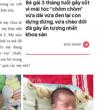
Bé gái 3 tháng tuổi gây sốt
song so với
vì mái tóc "chôm chôm"
hút xíu.
vừa dài vừa đen lại còn
dựng đứng, vừa chào đời
c mẹ chia sẻ
đã gây ấn tượng nhất
c mẹ bỉm sữa
khoa sản
hú ý. Mẹ nào
sinh ra mà đã
ĐỌC NGAY
iều mẹ đang
n vía" chiếc
 em bé trong
" quá các mẹ nhỉ?