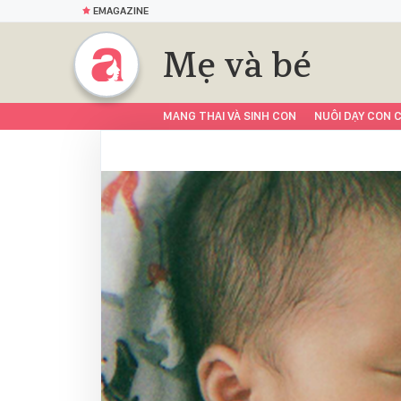
EMAGAZINE
Mẹ và bé
MANG THAI VÀ SINH CON
NUÔI DẠY CON C