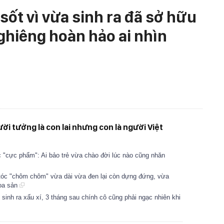
 sốt vì vừa sinh ra đã sở hữu
ghiêng hoàn hảo ai nhìn
ời tưởng là con lai nhưng con là người Việt
 "cực phẩm": Ai bảo trẻ vừa chào đời lúc nào cũng nhăn
i tóc "chôm chôm" vừa dài vừa đen lại còn dựng đứng, vừa
hoa sản
sinh ra xấu xí, 3 tháng sau chính cô cũng phải ngạc nhiên khi