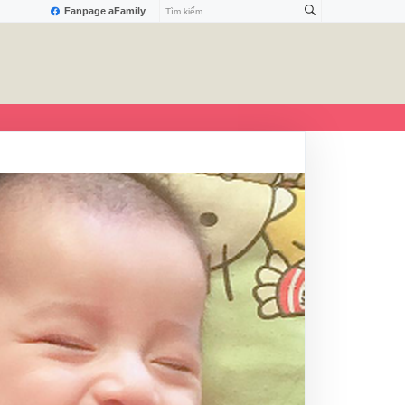
Fanpage aFamily