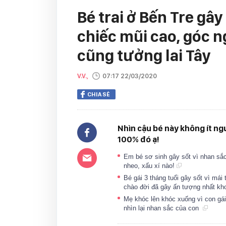
Bé trai ở Bến Tre gây
chiếc mũi cao, góc n
cũng tưởng lai Tây
V.V.,
07:17 22/03/2020
CHIA SẺ
Nhìn cậu bé này không ít ngư
100% đó ạ!
Em bé sơ sinh gây sốt vì nhan sắc
nheo, xấu xí nào!
Bé gái 3 tháng tuổi gây sốt vì má
chào đời đã gây ấn tượng nhất k
Mẹ khóc lên khóc xuống vì con gái 
nhìn lại nhan sắc của con