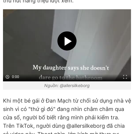
thu hút hàng triệu lượt xem.
0:00
Nguồn: @allersilkeborg
Khi một bé gái ở Đan Mạch từ chối sử dụng nhà vệ
sinh vì có "thứ gì đó" đang nhìn chằm chằm qua
cửa sổ, người bố biết rằng mình phải kiểm tra.
Trên TikTok, người dùng @allersilkeborg đã chia