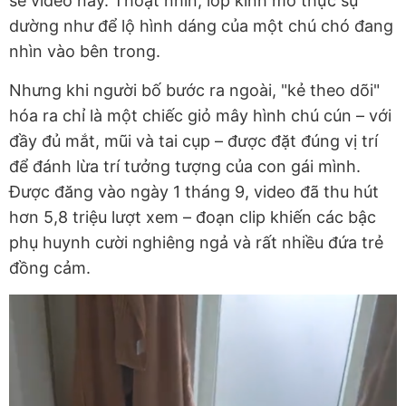
sẻ video này. Thoạt nhìn, lớp kính mờ thực sự
dường như để lộ hình dáng của một chú chó đang
nhìn vào bên trong.
Nhưng khi người bố bước ra ngoài, "kẻ theo dõi"
hóa ra chỉ là một chiếc giỏ mây hình chú cún – với
đầy đủ mắt, mũi và tai cụp – được đặt đúng vị trí
để đánh lừa trí tưởng tượng của con gái mình.
Được đăng vào ngày 1 tháng 9, video đã thu hút
hơn 5,8 triệu lượt xem – đoạn clip khiến các bậc
phụ huynh cười nghiêng ngả và rất nhiều đứa trẻ
đồng cảm.