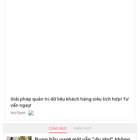
Giải pháp quản trị dữ liệu khách hàng siêu tích hợp! Tư
vấn ngay!
bizfly.vn
CÙNG MỤC
ĐANG HOT
Bụng bầu vượt mặt vẫn "đu idol" không