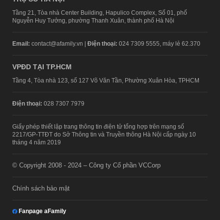
Tầng 21, Tòa nhà Center Building, Hapulico Complex, Số 01, phố
Nguyễn Huy Tưởng, phường Thanh Xuân, thành phố Hà Nội
Email:
contact@afamily.vn |
Điện thoại:
024 7309 5555, máy lẻ 62.370
VPĐD TẠI TP.HCM
Tầng 4, Tòa nhà 123, số 127 Võ Văn Tần, Phường Xuân Hòa, TPHCM
Điện thoại:
028 7307 7979
Giấy phép thiết lập trang thông tin điện tử tổng hợp trên mạng số
2217/GP-TTĐT do Sở Thông tin và Truyền thông Hà Nội cấp ngày 10
tháng 4 năm 2019
© Copyright 2008 - 2024 – Công ty Cổ phần VCCorp
Chính sách bảo mật
Fanpage aFamily