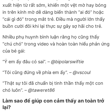
xuất hiện từ rất sớm, khiến một vệt mờ hay bóng
in trên kính mờ dễ dàng biến thành “ai đó” hoặc
“cái gì đó” trong mắt trẻ. Điều mà người lớn thấy
buồn cười đôi khi lại thực sự gây sợ hãi cho trẻ.
Nhiều phụ huynh bình luận rằng họ cũng thấy
“chú chó” trong video và hoàn toàn hiểu phản ứng
của bé gái:
“Ý em ấy đâu có sai”. –
@bipolarswiftie
“Tôi cũng đứng về phía em ấy”.
– @vscoul
“Thật sự tôi đã chuẩn bị tinh thần thấy một con
chó luôn”.
– @taweret86
Làm sao để giúp con cảm thấy an toàn trở
lại?