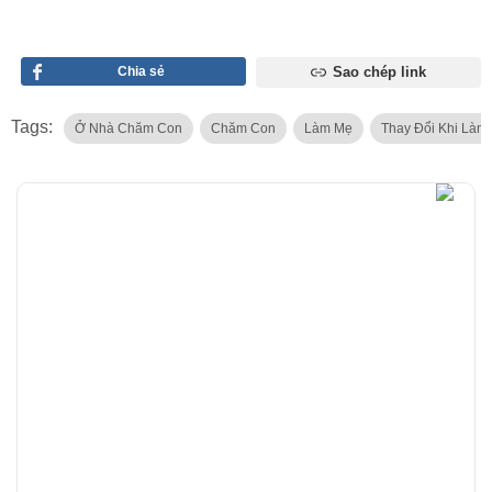
Chia sẻ
Sao chép link
Tags:
Ở Nhà Chăm Con
Chăm Con
Làm Mẹ
Thay Đổi Khi Làm