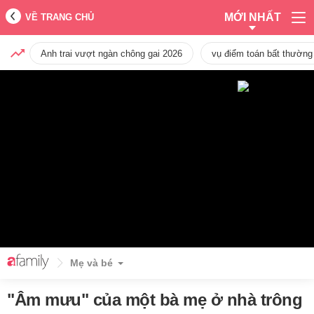
MỚI NHẤT
VỀ TRANG CHỦ
Anh trai vượt ngàn chông gai 2026
vụ điểm toán bất thường
Mẹ và bé
"Âm mưu" của một bà mẹ ở nhà trông