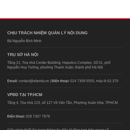
CHỊU TRÁCH NHIỆM QUẢN LÝ NỘI DUNG
Bà Nguyễn Bích Minh
TRỤ SỞ HÀ NỘI
Tầng 21, Tòa nhà Center Building, Hapulico Complex, Số 01, phố
Nguyễn Huy Tưởng, phường Thanh Xuân, thành phố Hà Nội
Email:
contact@afamily.vn |
Điện thoại:
024 7309 5555, máy lẻ 62.370
VPĐD TẠI TP.HCM
Tầng 4, Tòa nhà 123, số 127 Võ Văn Tần, Phường Xuân Hòa, TPHCM
Điện thoại:
028 7307 7979