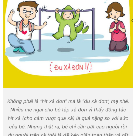
Không phải là “hít xà đơn” mà là “đu xà đơn”, mẹ nhé.
Nhiều mẹ ngại cho bé tập xà đơn vì thấy động tác
hít xà (cho cằm vượt qua xà) là quá nặng so với sức
của bé. Nhưng thật ra, bé chỉ cần bật cao người rồi
đu người trên xà thôi là đã kéo giãn toàn thân và rất