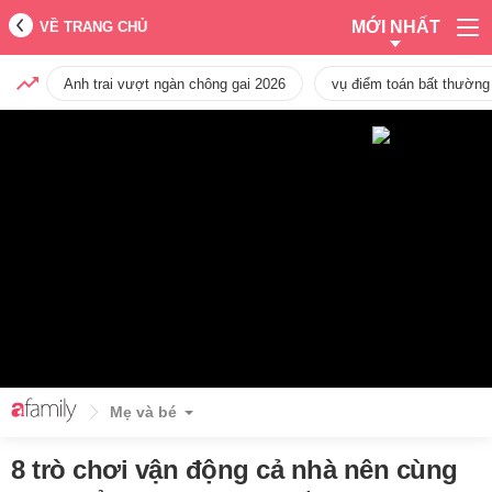
MỚI NHẤT
VỀ TRANG CHỦ
Anh trai vượt ngàn chông gai 2026
vụ điểm toán bất thường
Mẹ và bé
8 trò chơi vận động cả nhà nên cùng